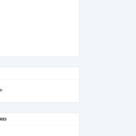
ức
RIES