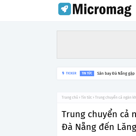
TICKER
Lý do tạm dừng khai 
TIN TỨC
Trang chủ
Tin tức
Trung chuyển cả ngàn kh
Trung chuyển cả n
Đà Nẵng đến Lăng