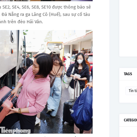
 SE2, SE4, SE6, SE8, SE10 được thông báo sẽ
 Đà Nẵng ra ga Lăng Cô (Huế), sau sự cố tàu
ánh trên đèo Hải Vân .
TAGS
Tin t
CATEGO