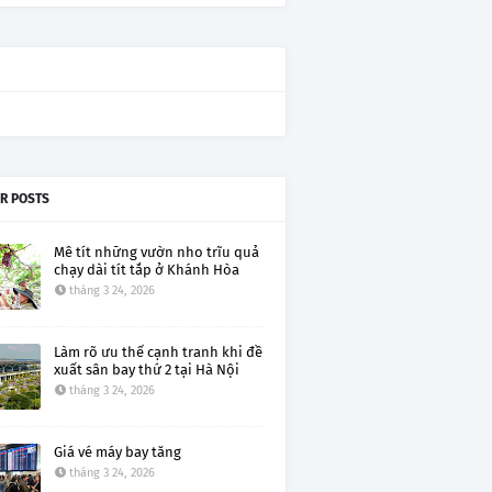
R POSTS
Mê tít những vườn nho trĩu quả
chạy dài tít tắp ở Khánh Hòa
tháng 3 24, 2026
Làm rõ ưu thế cạnh tranh khi đề
xuất sân bay thứ 2 tại Hà Nội
tháng 3 24, 2026
Giá vé máy bay tăng
tháng 3 24, 2026