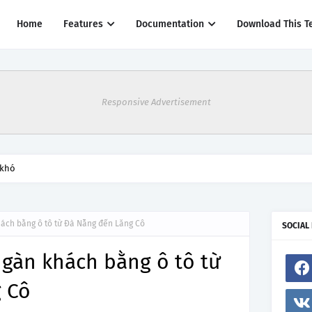
Home
Features
Documentation
Download This T
Responsive Advertisement
thác một số đường bay từ 1/4
ách bằng ô tô từ Đà Nẵng đến Lăng Cô
SOCIAL
gàn khách bằng ô tô từ
 Cô