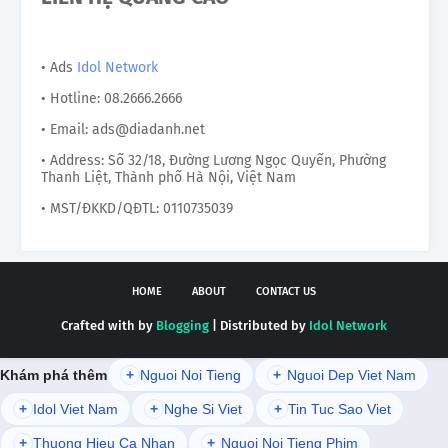
• Ads
Idol Network
• Hotline: 08.2666.2666
• Email: ads@diadanh.net
• Address: Số 32/18, Đường Lương Ngọc Quyến, Phường
Thanh Liệt, Thành phố Hà Nội, Việt Nam
• MST/ĐKKD/QĐTL: 0110735039
HOME
ABOUT
CONTACT US
Crafted with by
Blogging
| Distributed by
Idol Network
Khám phá thêm
+
Nguoi Noi Tieng
+
Nguoi Dep Viet Nam
+
Idol Viet Nam
+
Nghe Si Viet
+
Tin Tuc Sao Viet
+
Thuong Hieu Ca Nhan
+
Nguoi Noi Tieng Phim