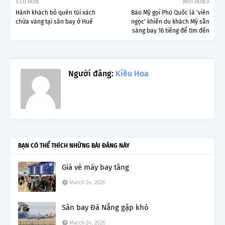
CŨ HƠN
MỚI HƠN
Hành khách bỏ quên túi xách
Báo Mỹ gọi Phú Quốc là 'viên
chứa vàng tại sân bay ở Huế
ngọc' khiến du khách Mỹ sẵn
sàng bay 16 tiếng để tìm đến
Người đăng:
Kiều Hoa
BẠN CÓ THỂ THÍCH NHỮNG BÀI ĐĂNG NÀY
Giá vé máy bay tăng
March 24, 2026
Sân bay Đà Nẵng gặp khó
March 24, 2026