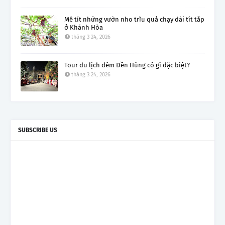
Mê tít những vườn nho trĩu quả chạy dài tít tắp
ở Khánh Hòa
tháng 3 24, 2026
Tour du lịch đêm Đền Hùng có gì đặc biệt?
tháng 3 24, 2026
SUBSCRIBE US