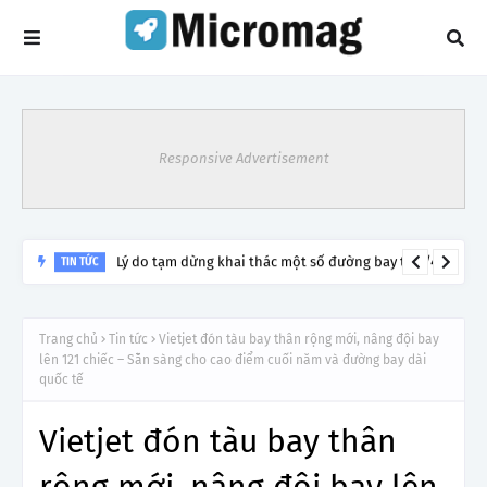
Responsive Advertisement
Lý do tạm dừng khai thác một số đường bay từ 1/4
TIN TỨC
Trang chủ
Tin tức
Vietjet đón tàu bay thân rộng mới, nâng đội bay
lên 121 chiếc – Sẵn sàng cho cao điểm cuối năm và đường bay dài
quốc tế
Vietjet đón tàu bay thân
rộng mới, nâng đội bay lên