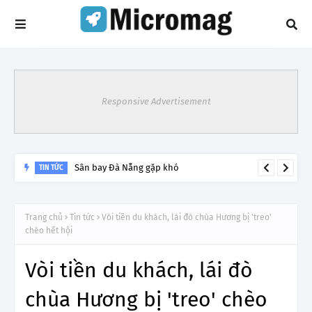
Responsive Advertisement
Sân bay Đà Nẵng gặp khó
TIN TỨC
Trang chủ
Tin tức
Vòi tiền du khách, lái đò chùa Hương bị 'treo'
chèo hết hội
Vòi tiền du khách, lái đò
chùa Hương bị 'treo' chèo