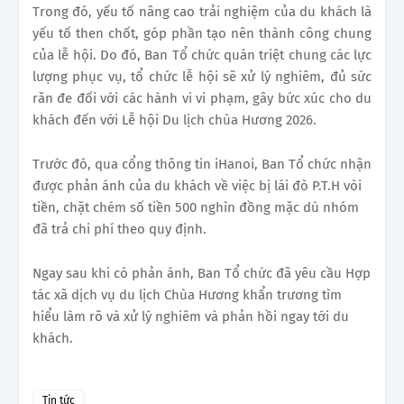
Trong đó, yếu tố nâng cao trải nghiệm của du khách là
yếu tố then chốt, góp phần tạo nên thành công chung
của lễ hội. Do đó, Ban Tổ chức quán triệt chung các lực
lượng phục vụ, tổ chức lễ hội sẽ xử lý nghiêm, đủ sức
răn đe đối với các hành vi vi phạm, gây bức xúc cho du
khách đến với Lễ hội Du lịch chùa Hương 2026.
Trước đó, qua cổng thông tin iHanoi, Ban Tổ chức nhận
được phản ánh của du khách về việc bị lái đò P.T.H vòi
tiền, chặt chém số tiền 500 nghìn đồng mặc dù nhóm
đã trả chi phí theo quy định.
Ngay sau khi có phản ánh, Ban Tổ chức đã yêu cầu Hợp
tác xã dịch vụ du lịch Chùa Hương khẩn trương tìm
hiểu làm rõ và xử lý nghiêm và phản hồi ngay tới du
khách.
Tin tức