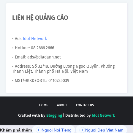
LIÊN HỆ QUẢNG CÁO
• Ads
Idol Network
• Hotline: 08.2666.2666
• Email: ads@diadanh.net
• Address: Số 32/18, Đường Lương Ngọc Quyến, Phường
Thanh Liệt, Thành phố Hà Nội, Việt Nam
• MST/ĐKKD/QĐTL: 0110735039
HOME
ABOUT
CONTACT US
Crafted with by
Blogging
| Distributed by
Idol Network
Khám phá thêm
+
Nguoi Noi Tieng
+
Nguoi Dep Viet Nam