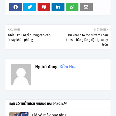
CŨ HƠN
MỚI HƠN
Nhiều khu nghỉ dưỡng cao cấp
Du khách tò mò đi xem chậu
'cháy khét' phòng
bonsai bằng lăng độc lạ, xoay
tròn
Người đăng:
Kiều Hoa
BẠN CÓ THỂ THÍCH NHỮNG BÀI ĐĂNG NÀY
Giá vé máy bay tăng