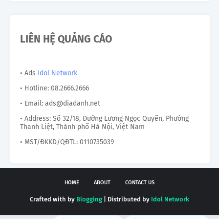
LIÊN HỆ QUẢNG CÁO
• Ads
Idol Network
• Hotline: 08.2666.2666
• Email: ads@diadanh.net
• Address: Số 32/18, Đường Lương Ngọc Quyến, Phường
Thanh Liệt, Thành phố Hà Nội, Việt Nam
• MST/ĐKKD/QĐTL: 0110735039
HOME
ABOUT
CONTACT US
Crafted with by
Blogging
| Distributed by
Idol Network