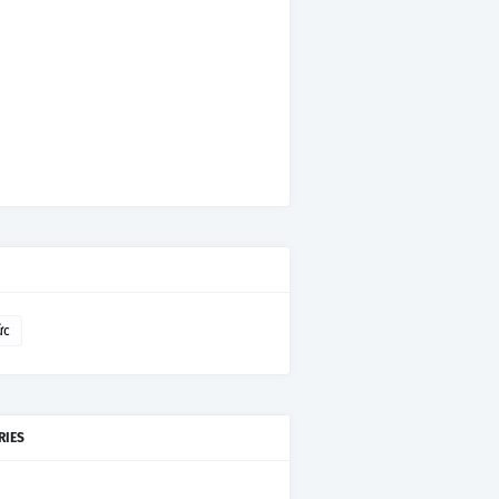
ức
RIES