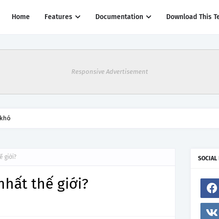
Home
Features
Documentation
Download This T
Responsive Advertisement
thác một số đường bay từ 1/4
ế giới?
SOCIAL
nhất thế giới?