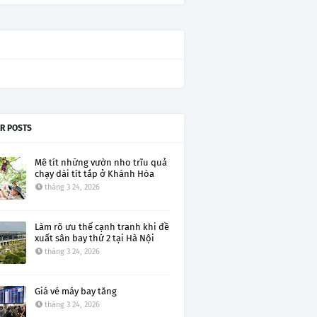
R POSTS
Mê tít những vườn nho trĩu quả
chạy dài tít tắp ở Khánh Hòa
tháng 3 24, 2026
Làm rõ ưu thế cạnh tranh khi đề
xuất sân bay thứ 2 tại Hà Nội
tháng 3 24, 2026
Giá vé máy bay tăng
tháng 3 24, 2026