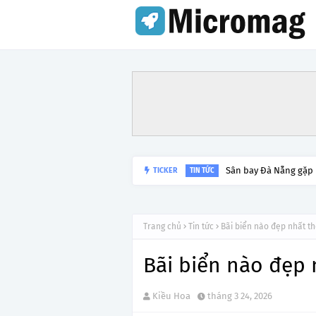
Lý do tạm dừng khai 
TICKER
TIN TỨC
Trang chủ
Tin tức
Bãi biển nào đẹp nhất th
Bãi biển nào đẹp 
Kiều Hoa
tháng 3 24, 2026