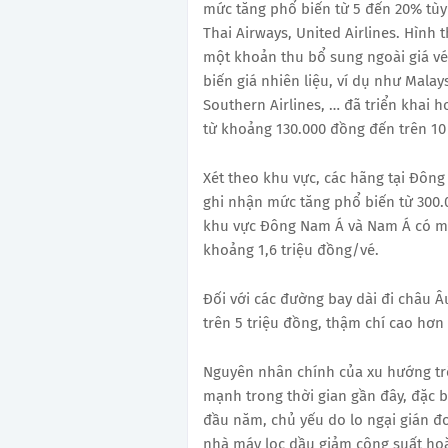
mức tăng phổ biến từ 5 đến 20% tùy
Thai Airways, United Airlines. Hình 
một khoản thu bổ sung ngoài giá vé 
biến giá nhiên liệu, ví dụ như Malays
Southern Airlines, … đã triển khai 
từ khoảng 130.000 đồng đến trên 10
Xét theo khu vực, các hãng tại Đông
ghi nhận mức tăng phổ biến từ 300.
khu vực Đông Nam Á và Nam Á có mứ
khoảng 1,6 triệu đồng/vé.
Đối với các đường bay dài đi châu Â
trên 5 triệu đồng, thậm chí cao hơn
Nguyên nhân chính của xu hướng trên
mạnh trong thời gian gần đây, đặc b
đầu năm, chủ yếu do lo ngại gián 
nhà máy lọc dầu giảm công suất hoặ