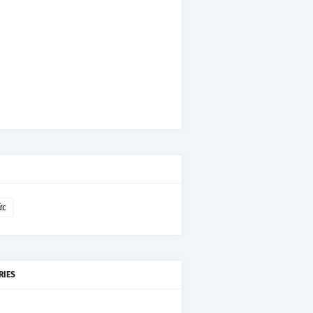
ức
RIES