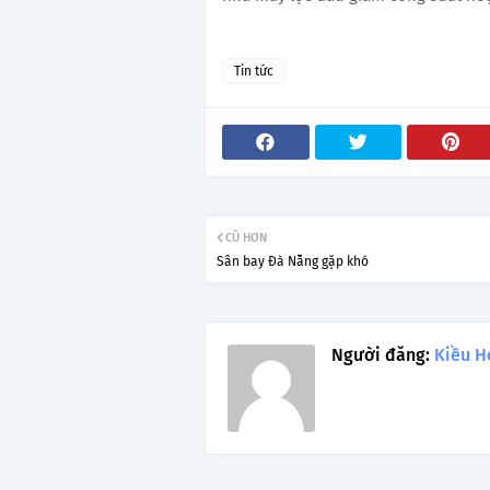
Tin tức
CŨ HƠN
Sân bay Đà Nẵng gặp khó
Người đăng:
Kiều H