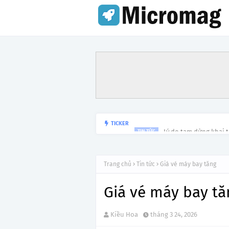
Lý do tạm dừng khai 
TICKER
TIN TỨC
Trang chủ
Tin tức
Giá vé máy bay tăng
Giá vé máy bay tă
Kiều Hoa
tháng 3 24, 2026