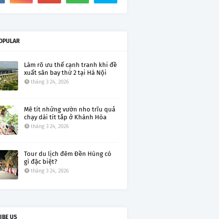
OPULAR
Làm rõ ưu thế cạnh tranh khi đề
xuất sân bay thứ 2 tại Hà Nội
tháng 3 24, 2026
Mê tít những vườn nho trĩu quả
chạy dài tít tắp ở Khánh Hòa
tháng 3 24, 2026
Tour du lịch đêm Đền Hùng có
gì đặc biệt?
tháng 3 24, 2026
IBE US