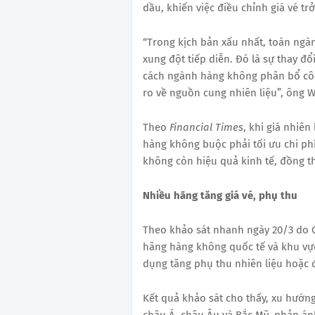
dầu, khiến việc điều chỉnh giá vé tr
“Trong kịch bản xấu nhất, toàn ngà
xung đột tiếp diễn. Đó là sự thay đổ
cách ngành hàng không phân bổ công
ro về nguồn cung nhiên liệu”, ông Wi
Theo
Financial Times
, khi giá nhiê
hàng không buộc phải tối ưu chi phí
không còn hiệu quả kinh tế, đồng t
Nhiều hãng tăng giá vé, phụ thu
Theo khảo sát nhanh ngày 20/3 do 
hãng hàng không quốc tế và khu vự
dụng tăng phụ thu nhiên liệu hoặc đ
Kết quả khảo sát cho thấy, xu hướng 
châu Á, châu Âu và Bắc Mỹ, phản ánh