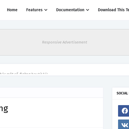
Home
Features
Documentation
Download This T
Responsive Advertisement
thác một số đường bay từ 1/4
SOCIAL
ng