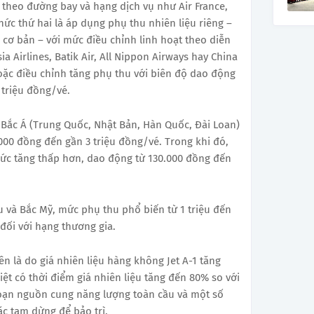
 theo đường bay và hạng dịch vụ như Air France,
thức thứ hai là áp dụng phụ thu nhiên liệu riêng –
cơ bản – với mức điều chỉnh linh hoạt theo diễn
ia Airlines, Batik Air, All Nippon Airways hay China
hoặc điều chỉnh tăng phụ thu với biên độ dao động
 triệu đồng/vé.
 Bắc Á (Trung Quốc, Nhật Bản, Hàn Quốc, Đài Loan)
000 đồng đến gần 3 triệu đồng/vé. Trong khi đó,
c tăng thấp hơn, dao động từ 130.000 đồng đến
u và Bắc Mỹ, mức phụ thu phổ biến từ 1 triệu đến
 đối với hạng thương gia.
 là do giá nhiên liệu hàng không Jet A-1 tăng
iệt có thời điểm giá nhiên liệu tăng đến 80% so với
đoạn nguồn cung năng lượng toàn cầu và một số
c tạm dừng để bảo trì.