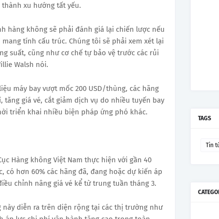
ở thành xu hướng tất yếu.
nh hàng không sẽ phải đánh giá lại chiến lược nếu
i mang tính cấu trúc. Chúng tôi sẽ phải xem xét lại
 suất, cũng như cơ chế tự bảo vệ trước các rủi
llie Walsh nói.
n liệu máy bay vượt mốc 200 USD/thùng, các hãng
, tăng giá vé, cắt giảm dịch vụ do nhiều tuyến bay
hời triển khai nhiều biện pháp ứng phó khác.
TAGS
Tin t
Cục Hàng không Việt Nam thực hiện với gần 40
c, có hơn 60% các hãng đã, đang hoặc dự kiến áp
iều chỉnh nâng giá vé kể từ trung tuần tháng 3.
CATEGO
này diễn ra trên diện rộng tại các thị trường như
 áp lực chi phí vận hành tăng cao trong toàn