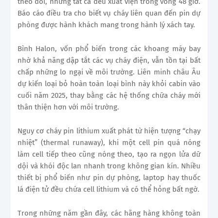
theo dõi, nhưng tất cả đều xuất viện trong vòng 48 giờ.
Báo cáo điều tra cho biết vụ cháy liên quan đến pin dự
phòng được hành khách mang trong hành lý xách tay.
Bình Halon, vốn phổ biến trong các khoang máy bay
nhờ khả năng dập tắt các vụ cháy điện, vẫn tồn tại bất
chấp những lo ngại về môi trường. Liên minh châu Âu
dự kiến loại bỏ hoàn toàn loại bình này khỏi cabin vào
cuối năm 2025, thay bằng các hệ thống chữa cháy mới
thân thiện hơn với môi trường.
Nguy cơ cháy pin lithium xuất phát từ hiện tượng “chạy
nhiệt” (thermal runaway), khi một cell pin quá nóng
làm cell tiếp theo cũng nóng theo, tạo ra ngọn lửa dữ
dội và khói độc lan nhanh trong không gian kín. Nhiều
thiết bị phổ biến như pin dự phòng, laptop hay thuốc
lá điện tử đều chứa cell lithium và có thể hỏng bất ngờ.
Trong những năm gần đây, các hãng hàng không toàn