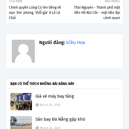
CŨ HƠN
MỚI HƠN
Chính quyền Lũng Cú lên tiếng về
Thái Nguyên - Thành phố mặt
nạn 'ôm' phòng, 'thổi giá' ở Lô Lô
tiền Hồ Núi Cốc - mặt tiền đại
Chải
cảnh quan
Người đăng:
Kiều Hoa
BẠN CÓ THỂ THÍCH NHỮNG BÀI ĐĂNG NÀY
Giá vé máy bay tăng
March 24, 2026
Sân bay Đà Nẵng gặp khó
March 24, 2026