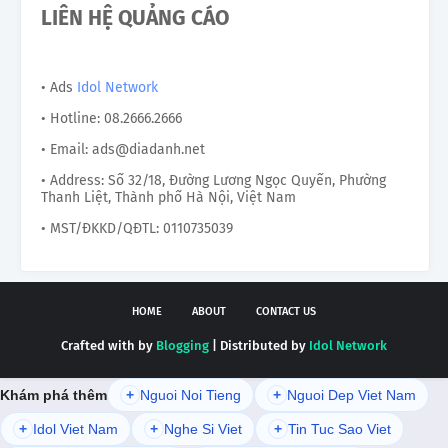
LIÊN HỆ QUẢNG CÁO
• Ads
Idol Network
• Hotline: 08.2666.2666
• Email: ads@diadanh.net
• Address: Số 32/18, Đường Lương Ngọc Quyến, Phường
Thanh Liệt, Thành phố Hà Nội, Việt Nam
• MST/ĐKKD/QĐTL: 0110735039
HOME
ABOUT
CONTACT US
Crafted with by
Blogging
| Distributed by
Idol Network
Khám phá thêm
+
Nguoi Noi Tieng
+
Nguoi Dep Viet Nam
+
Idol Viet Nam
+
Nghe Si Viet
+
Tin Tuc Sao Viet