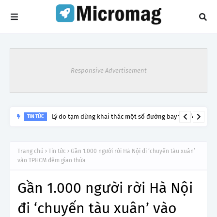
Responsive Advertisement
Lý do tạm dừng khai thác một số đường bay từ 1/4
TIN TỨC
Trang chủ
Tin tức
Gần 1.000 người rời Hà Nội đi ‘chuyến tàu xuân’
vào TPHCM đêm giao thừa
Gần 1.000 người rời Hà Nội
đi ‘chuyến tàu xuân’ vào