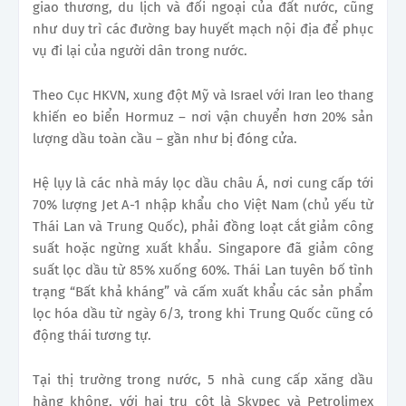
giao thương, du lịch và đối ngoại của đất nước, cũng
như duy trì các đường bay huyết mạch nội địa để phục
vụ đi lại của người dân trong nước.
Theo Cục HKVN, xung đột Mỹ và Israel với Iran leo thang
khiến eo biển Hormuz – nơi vận chuyển hơn 20% sản
lượng dầu toàn cầu – gần như bị đóng cửa.
Hệ lụy là các nhà máy lọc dầu châu Á, nơi cung cấp tới
70% lượng Jet A-1 nhập khẩu cho Việt Nam (chủ yếu từ
Thái Lan và Trung Quốc), phải đồng loạt cắt giảm công
suất hoặc ngừng xuất khẩu. Singapore đã giảm công
suất lọc dầu từ 85% xuống 60%. Thái Lan tuyên bố tình
trạng “Bất khả kháng” và cấm xuất khẩu các sản phẩm
lọc hóa dầu từ ngày 6/3, trong khi Trung Quốc cũng có
động thái tương tự.
Tại thị trường trong nước, 5 nhà cung cấp xăng dầu
hàng không, với hai trụ cột là Skypec và Petrolimex