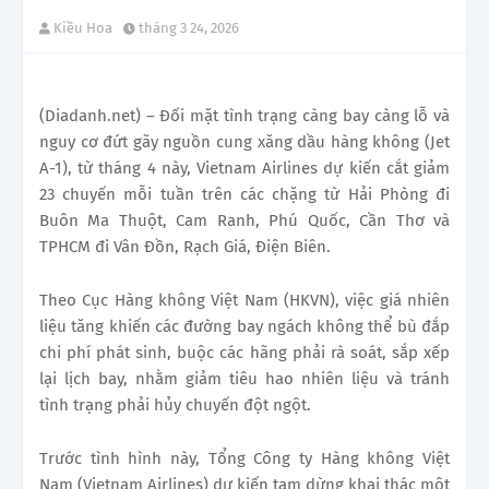
Kiều Hoa
tháng 3 24, 2026
(Diadanh.net) – Đối mặt tình trạng càng bay càng lỗ và
nguy cơ đứt gãy nguồn cung xăng dầu hàng không (Jet
A-1), từ tháng 4 này, Vietnam Airlines dự kiến cắt giảm
23 chuyến mỗi tuần trên các chặng từ Hải Phòng đi
Buôn Ma Thuột, Cam Ranh, Phú Quốc, Cần Thơ và
TPHCM đi Vân Đồn, Rạch Giá, Điện Biên.
Theo Cục Hàng không Việt Nam (HKVN), việc giá nhiên
liệu tăng khiến các đường bay ngách không thể bù đắp
chi phí phát sinh, buộc các hãng phải rà soát, sắp xếp
lại lịch bay, nhằm giảm tiêu hao nhiên liệu và tránh
tình trạng phải hủy chuyến đột ngột.
Trước tình hình này, Tổng Công ty Hàng không Việt
Nam (Vietnam Airlines) dự kiến tạm dừng khai thác một