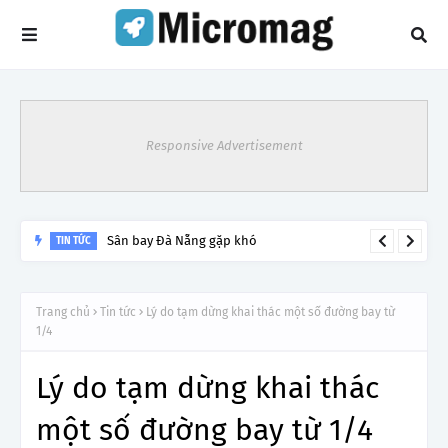
Responsive Advertisement
Sân bay Đà Nẵng gặp khó
TIN TỨC
Trang chủ
Tin tức
Lý do tạm dừng khai thác một số đường bay từ
1/4
Lý do tạm dừng khai thác
một số đường bay từ 1/4