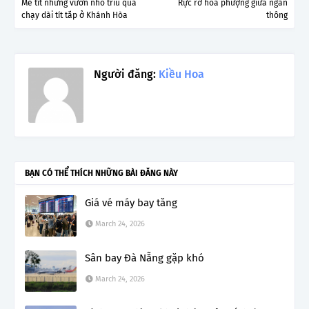
Mê tít những vườn nho trĩu quả
Rực rỡ hoa phượng giữa ngàn
chạy dài tít tắp ở Khánh Hòa
thông
Người đăng:
Kiều Hoa
BẠN CÓ THỂ THÍCH NHỮNG BÀI ĐĂNG NÀY
Giá vé máy bay tăng
March 24, 2026
Sân bay Đà Nẵng gặp khó
March 24, 2026