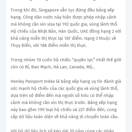
Trong khi đó, Singapore
vẫn tục
đứng đầu bảng xếp
hạng. Công dân nước này hiện được phép nhập cảnh
mà không cần xin visa tại 192 quốc gia, vùng lãnh thổ.
Hộ chiếu của Nhật Bản, Hàn Quốc, UAE đồng hạng 2 với
khả năng miễn thị thực tại 187 điểm. Hạng 3 thuộc về
Thụy Điển, với 186 điểm miễn thị thực.
Trong nhóm 10 cuốn hộ chiếu “quyền lực” nhất thế giới
còn có Bỉ, Đan Mạch, Hà Lan, Canada, Mỹ…
Henley Passport Index là bảng xếp hạng uy tín đánh giá
sức mạnh hộ chiếu của các quốc gia và vùng lãnh thổ,
dựa trên số điểm đến mà người sở hữu có thể nhập
cảnh mà không cần xin thị thực trước. Bảng xếp hạng
này bao gồm 199 loại hộ chiếu và 227 điểm đến, cung
cấp dữ liệu toàn diện về khả năng di chuyển toàn cầu.
Với bộ dữ liệu lịch sử kéo dài 20 năm cùng các phân