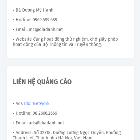
• Bà Dương Mỹ Hạnh
• Hotline: 0969.689.689
• Email: mc@diadanh.net
• Website đang hoạt động thử nghiệm, chờ giấy phép
hoạt động của Bộ Thông tin và Truyền thông.
LIÊN HỆ QUẢNG CÁO
• Ads
Idol Network
• Hotline: 08.2666.2666
• Email: ads@diadanh.net
• Address: Số 32/18, Đường Lương Ngọc Quyến, Phường
Thanh Liệt, Thành phố Hà Nội, Việt Nam