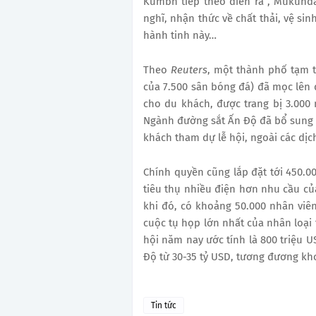
Kumbh tiếp theo diễn ra”, Mukund
nghĩ, nhận thức về chất thải, vệ sin
hành tinh này…
Theo
Reuters
, một thành phố tạm t
của 7.500 sân bóng đá) đã mọc lên d
cho du khách, được trang bị 3.000 
Ngành đường sắt Ấn Độ đã bổ sung t
khách tham dự lễ hội, ngoài các dịc
Chính quyền cũng lắp đặt tới 450.0
tiêu thụ nhiều điện hơn nhu cầu củ
khi đó, có khoảng 50.000 nhân viên
cuộc tụ họp lớn nhất của nhân loại 
hội năm nay ước tính là 800 triệu U
Độ từ 30-35 tỷ USD, tương đương k
Tin tức