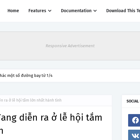
Home
Features
Documentation
Download This T
Responsive Advertisement
thác một số đường bay từ 1/4
n ra ở lễ hội tắm lớn nhất hành tinh
SOCIAL
ang diễn ra ở lễ hội tắm
h