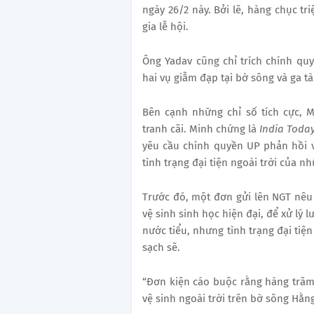
ngày 26/2 này. Bởi lẽ, hàng chục tr
gia lễ hội.
Ông Yadav cũng chỉ trích chính qu
hai vụ giẫm đạp tại bờ sông và ga t
Bên cạnh những chỉ số tích cực, 
tranh cãi. Minh chứng là
India Toda
yêu cầu chính quyền UP phản hồi 
tình trạng đại tiện ngoài trời của n
Trước đó, một đơn gửi lên NGT nêu
vệ sinh sinh học hiện đại, để xử lý
nước tiểu, nhưng tình trạng đại tiệ
sạch sẽ.
“Đơn kiện cáo buộc rằng hàng trăm
vệ sinh ngoài trời trên bờ sông Hằng