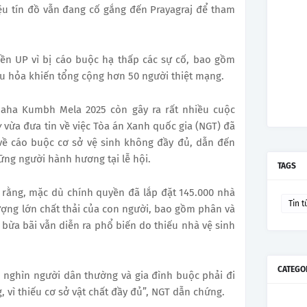
iệu tín đồ vẫn đang cố gắng đến Prayagraj để tham
yền UP vì bị cáo buộc hạ thấp các sự cố, bao gồm
àu hỏa khiến tổng cộng hơn 50 người thiệt mạng.
Maha Kumbh Mela 2025 còn gây ra rất nhiều cuộc
y
vừa đưa tin về việc Tòa án Xanh quốc gia (NGT) đã
về cáo buộc cơ sở vệ sinh không đầy đủ, dẫn đến
hững người hành hương tại lễ hội.
TAGS
 rằng, mặc dù chính quyền đã lắp đặt 145.000 nhà
Tin t
 lượng lớn chất thải của con người, bao gồm phân và
n bừa bãi vẫn diễn ra phổ biến do thiếu nhà vệ sinh
CATEGO
 nghìn người dân thường và gia đình buộc phải đi
, vì thiếu cơ sở vật chất đầy đủ”, NGT dẫn chứng.