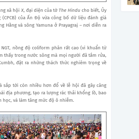
ng xã hội
X
, đại diện của tờ
The Hindu
cho biết, Ủy
 (CPCB) của Ấn Độ vừa công bố dữ liệu đánh giá
ng Hằng và sông Yamuna ở Prayagraj – nơi diễn ra
 NGT, nồng độ coliform phân rất cao (vi khuẩn từ
ìm thấy trong nước sông mà mọi người đã tắm rửa,
Kumbh, đặt ra những thách thức nghiêm trọng về
và sắp tới còn nhiều hơn đổ về lễ hội đã gây căng
i địa phương, tạo ra lượng rác thải khổng lồ, bao
h học, và làm tăng mức độ ô nhiễm.