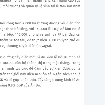
ananda nói và nhấn mạnh rằng cần nâng cao suy
h, môi trường và quản lý vệ sinh tại lễ tắm lớn nhất
hời rộng hơn 4.000 ha (tương đương với diện tích
ọc theo bờ sông, với 150.000 lều trại để làm nơi ở
nhà bếp, 145.000 phòng vệ sinh và 99 bãi đậu xe.
hêm 98 toa tàu, để thực hiện 3.300 chuyến chở du
h vụ thường xuyên đến Prayagraj.
00 đường dây điện mới, vì dự kiến lễ hội Kumbh sẽ
a 100.000 căn hộ thành thị trong một tháng. Trong
 an ninh túc trực để đảm bảo sự kiện được coi là
trên thế giới này diễn ra suôn sẻ. Ngân sách cho lễ
SD và sẽ góp phần thúc đẩy tăng trưởng kinh tế Ấn
hoảng 0,8% GDP của Ấn Độ.