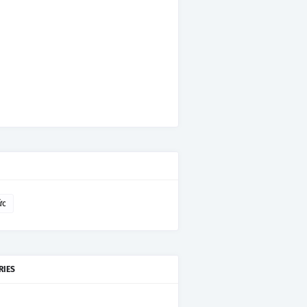
ức
RIES