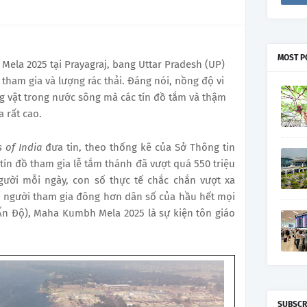
MOST P
ela 2025 tại Prayagraj, bang Uttar Pradesh (UP)
 tham gia và lượng rác thải. Đáng nói, nồng độ vi
g vật trong nước sông mà các tín đồ tắm và thậm
 rất cao.
 of India
đưa tin, theo thống kê của Sở Thông tin
 tín đồ tham gia lễ tắm thánh đã vượt quá 550 triệu
gười mỗi ngày, con số thực tế chắc chắn vượt xa
ố người tham gia đông hơn dân số của hầu hết mọi
Ấn Độ), Maha Kumbh Mela 2025 là sự kiện tôn giáo
SUBSCR