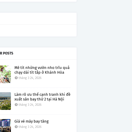
R POSTS
Mê tít những vườn nho trĩu quả
chạy dài tít tắp ở Khánh Hòa
tháng 3 24, 2026
Làm rõ ưu thế cạnh tranh khi đề
xuất sân bay thứ 2 tại Hà Nội
tháng 3 24, 2026
Giá vé máy bay tăng
tháng 3 24, 2026