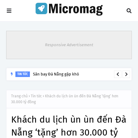
Responsive Advertisement
Sân bay Đà Nẵng gặp khó
TIN TỨC
Trang chủ
Tin tức
Khách du lịch ùn ùn đến Đà Nẵng ‘tặng’ hơn
30.000 tỷ đồng
Khách du lịch ùn ùn đến Đà
Nẵng ‘tặng’ hơn 30.000 tỷ