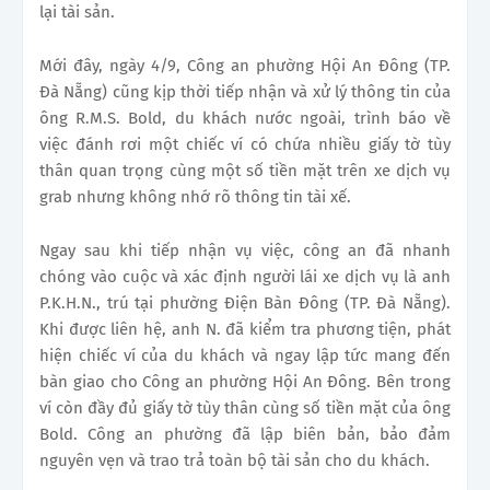
lại tài sản.
Mới đây, ngày 4/9, Công an phường Hội An Đông (TP.
Đà Nẵng) cũng kịp thời tiếp nhận và xử lý thông tin của
ông R.M.S. Bold, du khách nước ngoài, trình báo về
việc đánh rơi một chiếc ví có chứa nhiều giấy tờ tùy
thân quan trọng cùng một số tiền mặt trên xe dịch vụ
grab nhưng không nhớ rõ thông tin tài xế.
Ngay sau khi tiếp nhận vụ việc, công an đã nhanh
chóng vào cuộc và xác định người lái xe dịch vụ là anh
P.K.H.N., trú tại phường Điện Bàn Đông (TP. Đà Nẵng).
Khi được liên hệ, anh N. đã kiểm tra phương tiện, phát
hiện chiếc ví của du khách và ngay lập tức mang đến
bàn giao cho Công an phường Hội An Đông. Bên trong
ví còn đầy đủ giấy tờ tùy thân cùng số tiền mặt của ông
Bold. Công an phường đã lập biên bản, bảo đảm
nguyên vẹn và trao trả toàn bộ tài sản cho du khách.