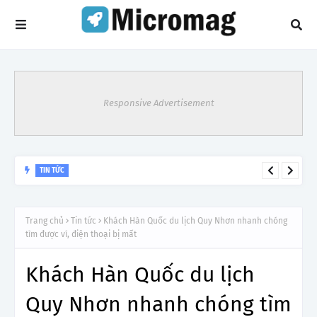
Responsive Advertisement
TIN TỨC
Hà Nội: Khẩn cấp gỡ khó cho xe du lịch trên 28 chỗ sau 'lệnh
cấm' vào nội đô
Trang chủ
Tin tức
Khách Hàn Quốc du lịch Quy Nhơn nhanh chóng
tìm được ví, điện thoại bị mất
Khách Hàn Quốc du lịch
Quy Nhơn nhanh chóng tìm