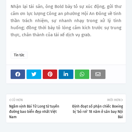
Nhận lại tài sản, ông Bold bày tỏ sự xúc động, gửi thư
cảm ơn lực lượng Công an phường Hội An Đông về tinh
thần trách nhiệm, sự nhanh nhạy trong xử lý tình
huống; đồng thời bày tỏ lòng cảm kích trước sự trung
thực, chân thành của tài xế dịch vụ grab.
Tin tức
CŨ HƠN
MỚI HƠN
Ngắm vịnh Bái Tử Long từ tuyến
Định đoạt số phận chiếc Boeing
đường bao biển đẹp nhất Việt
bị 'bỏ rơi' 18 năm ở sân bay Nội
Nam
Bài