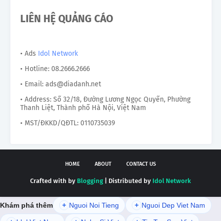
LIÊN HỆ QUẢNG CÁO
• Ads
Idol Network
• Hotline: 08.2666.2666
• Email: ads@diadanh.net
• Address: Số 32/18, Đường Lương Ngọc Quyến, Phường
Thanh Liệt, Thành phố Hà Nội, Việt Nam
• MST/ĐKKD/QĐTL: 0110735039
HOME
ABOUT
CONTACT US
Crafted with by
Blogging
| Distributed by
Idol Network
Khám phá thêm
+
Nguoi Noi Tieng
+
Nguoi Dep Viet Nam