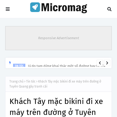
Responsive Advertisement
Lý do tạm dừng khai thác một số đường bay từ 1/4
TIN TỨC
Trang chủ
Tin tức
Khách Tây mặc bikini đi xe máy trên đường ở
Tuyên Quang gây tranh cãi
Khách Tây mặc bikini đi xe
máy trên đường ở Tuyên