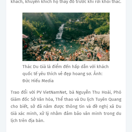
khách, khuyến khích họ thay đồ trước khi rời khỏi thác.
Thác Du Già là điểm đến hấp dẫn với khách
quốc tế yêu thích vẻ đẹp hoang sơ. Ảnh:
Đức Hiếu Media
Trao đổi với PV VietNamNet, bà Nguyễn Thu Hoài, Phó
Giám đốc Sở Văn hóa, Thể thao và Du lịch Tuyên Quang
cho biết, sở đã nắm được thông tin và đề nghị xã Du
Già xác minh, xử lý nhằm đảm bảo văn minh trong du
lịch trên địa bàn.