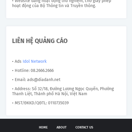
• Website đang hoạt động thử nghiệm, chờ giấy phép
hoạt động của Bộ Thông tin và Truyền thông.
LIÊN HỆ QUẢNG CÁO
• Ads
Idol Network
• Hotline: 08.2666.2666
• Email: ads@diadanh.net
• Address: Số 32/18, Đường Lương Ngọc Quyến, Phường
Thanh Liệt, Thành phố Hà Nội, Việt Nam
• MST/ĐKKD/QĐTL: 0110735039
HOME
ABOUT
CONTACT US