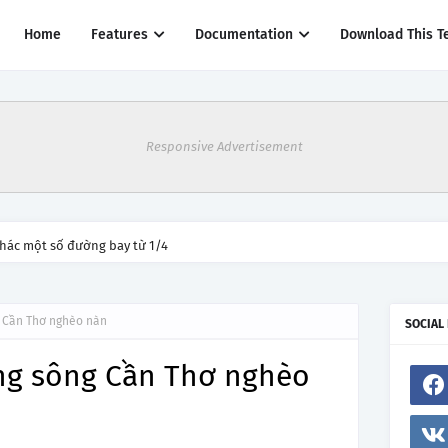
Home
Features
Documentation
Download This T
Responsive Advertisement
thác một số đường bay từ 1/4
g Cần Thơ nghèo nàn
SOCIAL
ờng sông Cần Thơ nghèo