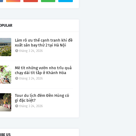
OPULAR
Làm rõ ưu thế cạnh tranh khi đề
xuất sân bay thứ 2 tại Hà Nội
tháng 3 24, 2026
Mê tít những vườn nho trĩu quả
chạy dài tít tắp ở Khánh Hòa
tháng 3 24, 2026
Tour du lịch đêm Đền Hùng có
gì đặc biệt?
tháng 3 24, 2026
IBE US