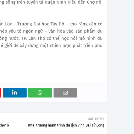
ng sông trên tuyến từ quận Ninh Kiều đến Chợ nổi
ấn Lộc – Trường Đại học Tây Đô – cho rằng cần có
ghép yếu tố ngôn ngữ – văn hóa vào sản phẩm du
sông nước. TP. Cần Thơ có thể học hỏi mô hình du
ế giới để xây dựng một chiến lược phát triển phù
.
MỚI HƠN
cho' ở
Khai trương hành trình du lịch vịnh Bái Tử Long