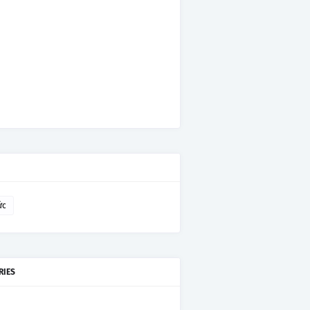
ức
RIES