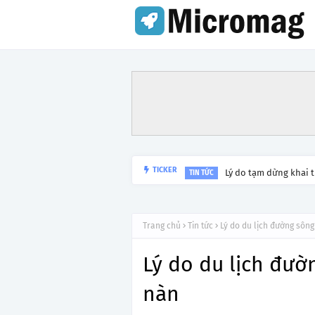
Lý do tạm dừng khai 
TICKER
TIN TỨC
Trang chủ
Tin tức
Lý do du lịch đường sôn
Lý do du lịch đư
nàn