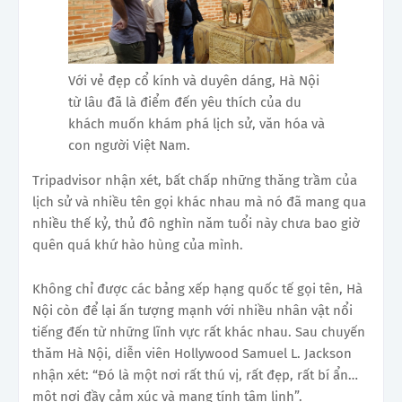
Với vẻ đẹp cổ kính và duyên dáng, Hà Nội
từ lâu đã là điểm đến yêu thích của du
khách muốn khám phá lịch sử, văn hóa và
con người Việt Nam.
Tripadvisor nhận xét, bất chấp những thăng trầm của
lịch sử và nhiều tên gọi khác nhau mà nó đã mang qua
nhiều thế kỷ, thủ đô nghìn năm tuổi này chưa bao giờ
quên quá khứ hào hùng của mình.
Không chỉ được các bảng xếp hạng quốc tế gọi tên, Hà
Nội còn để lại ấn tượng mạnh với nhiều nhân vật nổi
tiếng đến từ những lĩnh vực rất khác nhau. Sau chuyến
thăm Hà Nội, diễn viên Hollywood Samuel L. Jackson
nhận xét: “Đó là một nơi rất thú vị, rất đẹp, rất bí ẩn…
một nơi đầy cảm xúc và mang tính tâm linh”.