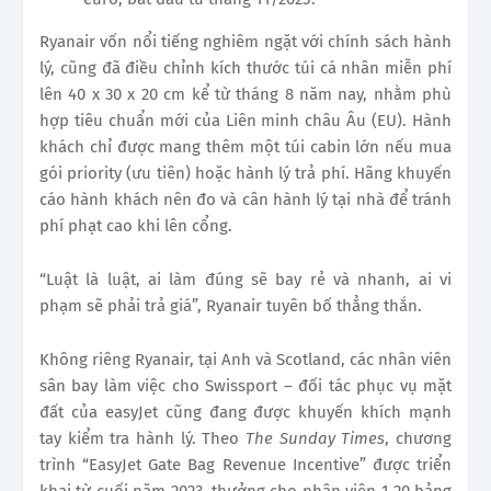
Ryanair vốn nổi tiếng nghiêm ngặt với chính sách hành
lý, cũng đã điều chỉnh kích thước túi cá nhân miễn phí
lên 40 x 30 x 20 cm kể từ tháng 8 năm nay, nhằm phù
hợp tiêu chuẩn mới của Liên minh châu Âu (EU). Hành
khách chỉ được mang thêm một túi cabin lớn nếu mua
gói priority (ưu tiên) hoặc hành lý trả phí. Hãng khuyến
cáo hành khách nên đo và cân hành lý tại nhà để tránh
phí phạt cao khi lên cổng.
“Luật là luật, ai làm đúng sẽ bay rẻ và nhanh, ai vi
phạm sẽ phải trả giá”, Ryanair tuyên bố thẳng thắn.
Không riêng Ryanair, tại Anh và Scotland, các nhân viên
sân bay làm việc cho Swissport – đối tác phục vụ mặt
đất của easyJet cũng đang được khuyến khích mạnh
tay kiểm tra hành lý. Theo
The Sunday Times
, chương
trình “EasyJet Gate Bag Revenue Incentive” được triển