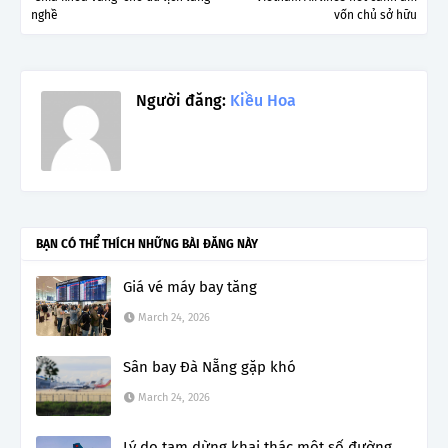
nghề
vốn chủ sở hữu
Người đăng:
Kiều Hoa
BẠN CÓ THỂ THÍCH NHỮNG BÀI ĐĂNG NÀY
Giá vé máy bay tăng
March 24, 2026
Sân bay Đà Nẵng gặp khó
March 24, 2026
Lý do tạm dừng khai thác một số đường