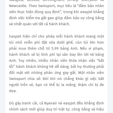
Newcastle. Theo Swissport, mục tiêu là “đảm bảo nhân
viên thực hiện đúng quy định”, trong khi easyJet khẳng
định việc kiểm tra gắt gao giúp đảm bảo sự công bằng
và nhất quán với tất cả hành khách.
EasyJet hiện chỉ cho phép mỗi hành khách mang một
túi nhỏ miễn phí đặt vừa dưới ghế, còn túi lớn hơn
phải mua thêm chỗ từ 5,99 bảng Anh. Nếu vi phạm,
hành khách sẽ bị tính phí tại sân bay lên tới 48 bảng
Anh. Tuy nhiên, nhiều nhân viên thừa nhận việc “bắt
lỗi” hành khách không hề dễ dàng, bởi họ thường phải
đối mặt với những phản ứng gay gắt. Một nhân viên
Swissport chia sẻ: Đôi khi nó chẳng khác gì việc bắt
người trốn vé, bạn có thể bị la mắng, thậm chí bị đe
dọa.
Dù gây tranh cãi, cả Ryanair và easyJet đều khẳng định
chính sách mới giúp duy trì trật tự, công bằng và hiệu