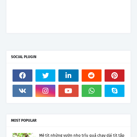
SOCIAL PLUGIN
MOST POPULAR
Mê tít những vườn nho trĩu quả chạy dài tít tắp