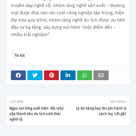
truyền dạy nghề cổ; nhóm làng nghề sản xuất – thương
mại được đưa vào các cụm công nghiệp tập trung, hiện
đại hóa quy trình; nhóm làng nghề du lịch được ưu tiên
đầu tư hạ tầng, xây dựng mô hình “một điểm đến –
nhiều trải nghiệm”.
Tin tức
CŨ HƠN
MỚI HƠN
Ngọn núi từng xuất hiện ‘đĩa mây’
Lý do hãng bay thu phí hành lý
sắp thành khu du lịch sinh thái
xách tay 'rất gắt'
nghìn tỷ