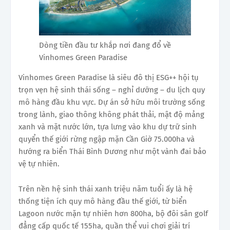
Dòng tiền đầu tư khắp nơi đang đổ về
Vinhomes Green Paradise
Vinhomes Green Paradise là siêu đô thị ESG++ hội tụ
trọn vẹn hệ sinh thái sống – nghỉ dưỡng – du lịch quy
mô hàng đầu khu vực. Dự án sở hữu môi trường sống
trong lành, giao thông không phát thải, mật độ mảng
xanh và mặt nước lớn, tựa lưng vào khu dự trữ sinh
quyển thế giới rừng ngập mặn Cần Giờ 75.000ha và
hướng ra biển Thái Bình Dương như một vành đai bảo
vệ tự nhiên.
Trên nền hệ sinh thái xanh triệu năm tuổi ấy là hệ
thống tiện ích quy mô hàng đầu thế giới, từ biển
Lagoon nước mặn tự nhiên hơn 800ha, bộ đôi sân golf
đẳng cấp quốc tế 155ha, quần thể vui chơi giải trí