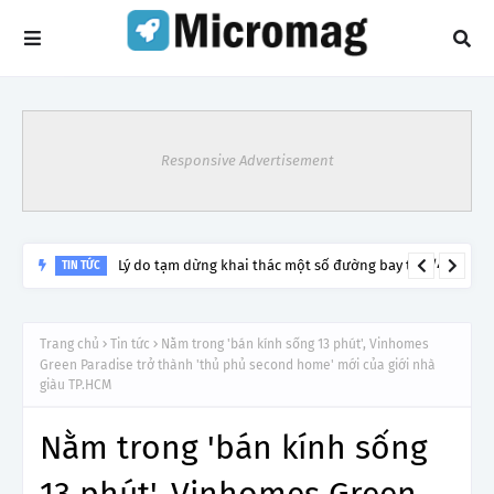
Responsive Advertisement
Lý do tạm dừng khai thác một số đường bay từ 1/4
TIN TỨC
Trang chủ
Tin tức
Nằm trong 'bán kính sống 13 phút', Vinhomes
Green Paradise trở thành 'thủ phủ second home' mới của giới nhà
giàu TP.HCM
Nằm trong 'bán kính sống
13 phút', Vinhomes Green