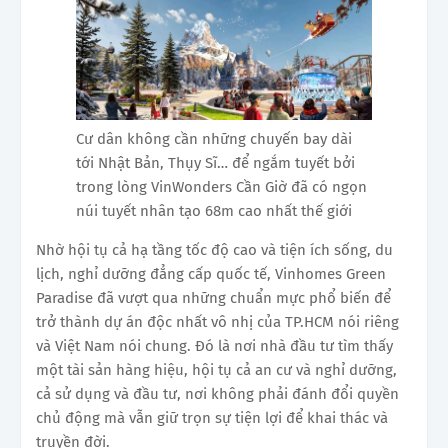
Cư dân không cần những chuyến bay dài
tới Nhật Bản, Thụy Sĩ… để ngắm tuyết bởi
trong lòng VinWonders Cần Giờ đã có ngọn
núi tuyết nhân tạo 68m cao nhất thế giới
Nhờ hội tụ cả hạ tầng tốc độ cao và tiện ích sống, du
lịch, nghỉ dưỡng đẳng cấp quốc tế, Vinhomes Green
Paradise đã vượt qua những chuẩn mực phổ biến để
trở thành dự án độc nhất vô nhị của TP.HCM nói riêng
và Việt Nam nói chung. Đó là nơi nhà đầu tư tìm thấy
một tài sản hàng hiệu, hội tụ cả an cư và nghỉ dưỡng,
cả sử dụng và đầu tư, nơi không phải đánh đổi quyền
chủ động mà vẫn giữ trọn sự tiện lợi để khai thác và
truyền đời.