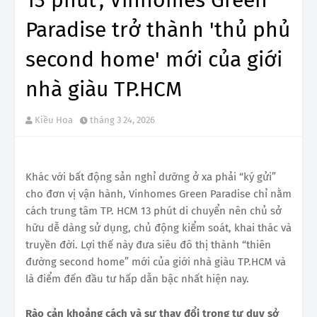
Paradise trở thành 'thủ phủ
second home' mới của giới
nhà giàu TP.HCM
Kiều Hoa
tháng 3 24, 2026
Khác với bất động sản nghỉ dưỡng ở xa phải “ký gửi”
cho đơn vị vận hành, Vinhomes Green Paradise chỉ nằm
cách trung tâm TP. HCM 13 phút di chuyển nên chủ sở
hữu dễ dàng sử dụng, chủ động kiểm soát, khai thác và
truyền đời. Lợi thế này đưa siêu đô thị thành “thiên
đường second home” mới của giới nhà giàu TP.HCM và
là điểm đến đầu tư hấp dẫn bậc nhất hiện nay.
Rào cản k
hoảng cách và sự thay đổi trong tư duy sở