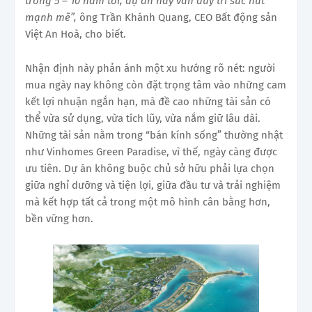
trong 5
–
10 năm tới, dự án này vẫn duy trì sức hút
mạnh mẽ”
,
ông Trần Khánh Quang, CEO Bất động sản
Việt An Hoà, cho biết.
Nhận định này phản ánh một xu hướng rõ nét: người
mua ngày nay không còn đặt trọng tâm vào những cam
kết lợi nhuận ngắn hạn, mà đề cao những tài sản có
thể vừa sử dụng, vừa tích lũy, vừa nắm giữ lâu dài.
Những tài sản nằm trong “bán kính sống” thường nhật
như Vinhomes Green Paradise, vì thế, ngày càng được
ưu tiên. Dự án không buộc chủ sở hữu phải lựa chọn
giữa nghỉ dưỡng và tiện lợi, giữa đầu tư và trải nghiệm
mà kết hợp tất cả trong một mô hình cân bằng hơn,
bền vững hơn.