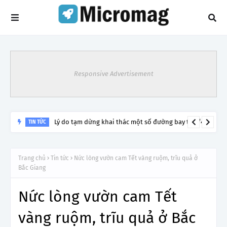
Responsive Advertisement
Lý do tạm dừng khai thác một số đường bay từ 1/4
TIN TỨC
Trang chủ
Tin tức
Nức lòng vườn cam Tết vàng ruộm, trĩu quả ở
Bắc Giang
Nức lòng vườn cam Tết
vàng ruộm, trĩu quả ở Bắc