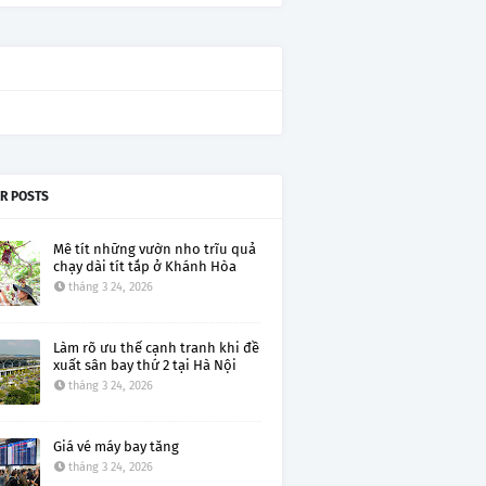
R POSTS
Mê tít những vườn nho trĩu quả
chạy dài tít tắp ở Khánh Hòa
tháng 3 24, 2026
Làm rõ ưu thế cạnh tranh khi đề
xuất sân bay thứ 2 tại Hà Nội
tháng 3 24, 2026
Giá vé máy bay tăng
tháng 3 24, 2026