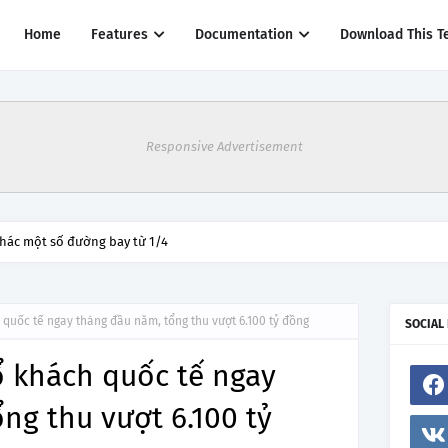
Home
Features
Documentation
Download This T
Responsive Advertisement
thác một số đường bay từ 1/4
quốc tế ngay tháng đầu năm, tổng thu vượt 6.100 tỷ đồng
SOCIAL
 khách quốc tế ngay
ng thu vượt 6.100 tỷ