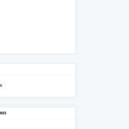
ức
RIES