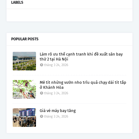
LABELS
POPULAR POSTS
Làm rõ ưu thế cạnh tranh khi đề xuất sân bay
thứ 2 tại Hà Nội
tháng 3 24, 2026
Mê tít những vườn nho trĩu quả chạy dài tít tắp
ở Khánh Hòa
tháng 3 24, 2026
Giá vé máy bay tăng
tháng 3 24, 2026