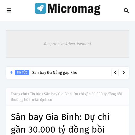
Responsive Advertisement
Lý do tạm dừng khai thác một số đường bay từ 1/4
TIN TỨC
Trang chủ
Tin tức
Sân bay Gia Bình: Dự chi gần 30.000 tỷ đồng bồi
thường, hỗ trợ tái định cư
Sân bay Gia Bình: Dự chi
gần 30.000 tỷ đồng bồi