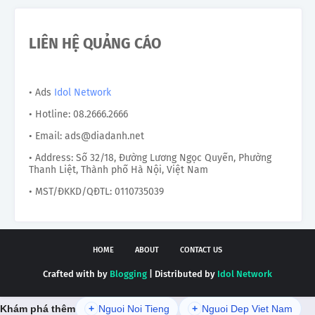
LIÊN HỆ QUẢNG CÁO
• Ads
Idol Network
• Hotline: 08.2666.2666
• Email: ads@diadanh.net
• Address: Số 32/18, Đường Lương Ngọc Quyến, Phường
Thanh Liệt, Thành phố Hà Nội, Việt Nam
• MST/ĐKKD/QĐTL: 0110735039
HOME
ABOUT
CONTACT US
Crafted with by
Blogging
| Distributed by
Idol Network
Khám phá thêm
+
Nguoi Noi Tieng
+
Nguoi Dep Viet Nam