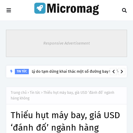
Responsive Advertisement
Lý do tạm dừng khai thác một số đường bay từ 1/4
TIN TỨC
Trang chủ
Tin tức
Thiếu hụt máy bay, giá USD ‘đánh đố’ ngành
hàng không
Thiếu hụt máy bay, giá USD
‘đánh đố’ ngành hàng