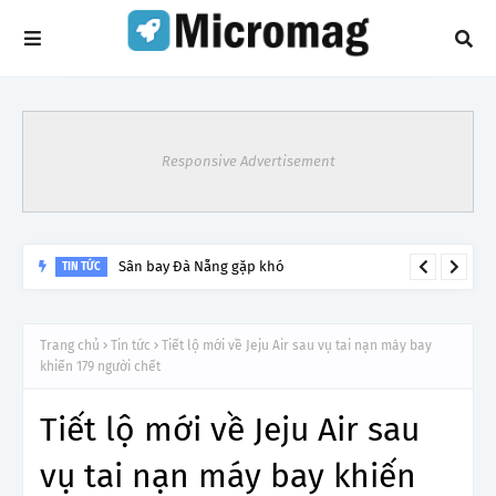
Responsive Advertisement
Sân bay Đà Nẵng gặp khó
TIN TỨC
Trang chủ
Tin tức
Tiết lộ mới về Jeju Air sau vụ tai nạn máy bay
khiến 179 người chết
Tiết lộ mới về Jeju Air sau
vụ tai nạn máy bay khiến