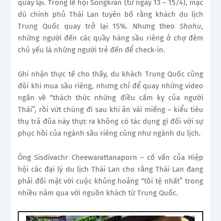
quay lại. Trong lễ hội Songkran (từ ngày 13 – 15/4), mặc
dù chính phủ Thái Lan tuyên bố rằng khách du lịch
Trung Quốc quay trở lại 15%. Nhưng theo
Shohu
,
những người đến các quầy hàng sầu riêng ở chợ đêm
chủ yếu là những người trẻ đến để check-in.
Ghi nhận thực tế cho thấy, du khách Trung Quốc cũng
đôi khi mua sầu riêng, nhưng chỉ để quay những video
ngắn về “thách thức những điều cấm kỵ của người
Thái”, rồi vứt chúng đi sau khi ăn vài miếng – kiểu tiêu
thụ trả đũa này thực ra không có tác dụng gì đối với sự
phục hồi của ngành sầu riêng cũng như ngành du lịch.
Ông Sisdivachr Cheewarattanaporn – cố vấn của Hiệp
hội các đại lý du lịch Thái Lan cho rằng Thái Lan đang
phải đối mặt với cuộc khủng hoảng “tồi tệ nhất” trong
nhiều năm qua với nguồn khách từ Trung Quốc.