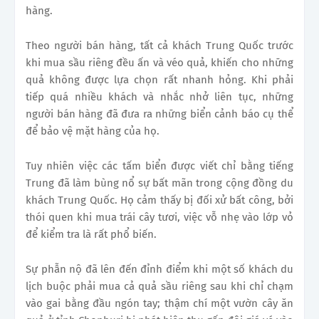
hàng.
Theo người bán hàng, tất cả khách Trung Quốc trước
khi mua sầu riêng đều ấn và véo quả, khiến cho những
quả không được lựa chọn rất nhanh hỏng. Khi phải
tiếp quá nhiều khách và nhắc nhở liên tục, những
người bán hàng đã đưa ra những biển cảnh báo cụ thể
để bảo vệ mặt hàng của họ.
Tuy nhiên việc các tấm biển được viết chỉ bằng tiếng
Trung đã làm bùng nổ sự bất mãn trong cộng đồng du
khách Trung Quốc. Họ cảm thấy bị đối xử bất công, bởi
thói quen khi mua trái cây tươi, việc vỗ nhẹ vào lớp vỏ
để kiểm tra là rất phổ biến.
Sự phẫn nộ đã lên đến đỉnh điểm khi một số khách du
lịch buộc phải mua cả quả sầu riêng sau khi chỉ chạm
vào gai bằng đầu ngón tay; thậm chí một vườn cây ăn