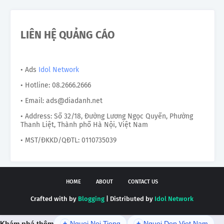
LIÊN HỆ QUẢNG CÁO
• Ads
Idol Network
• Hotline: 08.2666.2666
• Email: ads@diadanh.net
• Address: Số 32/18, Đường Lương Ngọc Quyến, Phường
Thanh Liệt, Thành phố Hà Nội, Việt Nam
• MST/ĐKKD/QĐTL: 0110735039
HOME
ABOUT
CONTACT US
Crafted with by
Blogging
| Distributed by
Idol Network
Khám phá thêm
+
Nguoi Noi Tieng
+
Nguoi Dep Viet Nam