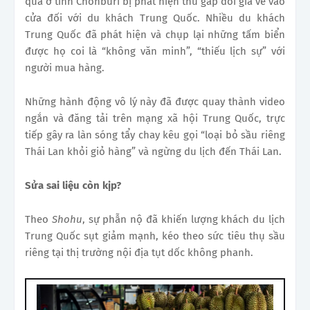
quả ở tỉnh Chonburi bị phát hiện thu gấp đôi giá vé vào
cửa đối với du khách Trung Quốc. Nhiều du khách
Trung Quốc đã phát hiện và chụp lại những tấm biển
được họ coi là “không văn minh”, “thiếu lịch sự” với
người mua hàng.
Những hành động vô lý này đã được quay thành video
ngắn và đăng tải trên mạng xã hội Trung Quốc, trực
tiếp gây ra làn sóng tẩy chay kêu gọi “loại bỏ sầu riêng
Thái Lan khỏi giỏ hàng” và ngừng du lịch đến Thái Lan.
Sửa sai liệu còn kịp?
Theo
Shohu
, sự phẫn nộ đã khiến lượng khách du lịch
Trung Quốc sụt giảm mạnh, kéo theo sức tiêu thụ sầu
riêng tại thị trường nội địa tụt dốc không phanh.