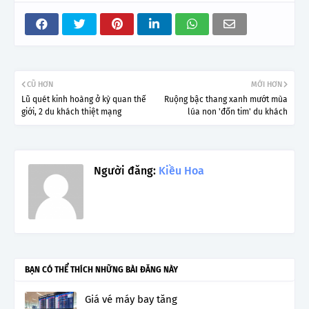
CŨ HƠN
MỚI HƠN
Lũ quét kinh hoàng ở kỳ quan thế
Ruộng bậc thang xanh mướt mùa
giới, 2 du khách thiệt mạng
lúa non 'đốn tim' du khách
Người đăng:
Kiều Hoa
BẠN CÓ THỂ THÍCH NHỮNG BÀI ĐĂNG NÀY
Giá vé máy bay tăng