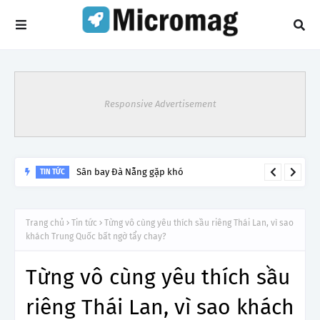
Responsive Advertisement
Lý do tạm dừng khai thác một số đường bay từ 1/4
TIN TỨC
Trang chủ
Tin tức
Từng vô cùng yêu thích sầu riêng Thái Lan, vì sao
khách Trung Quốc bất ngờ tẩy chay?
Từng vô cùng yêu thích sầu
riêng Thái Lan, vì sao khách