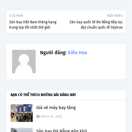
CŨ HƠN
MỚI HƠN
Sân bay Việt Nam thăng hạng
Sân bay quốc tế Đà Nẵng tiếp tục
trong top tốt nhất thế giới
đạt chuẩn quốc tế Skytrax
Người đăng:
Kiều Hoa
BẠN CÓ THỂ THÍCH NHỮNG BÀI ĐĂNG NÀY
Giá vé máy bay tăng
March 24, 2026
Sân bay Đà Nẵng gặp khó