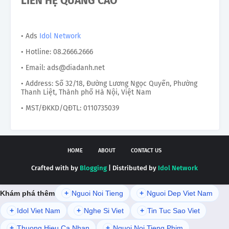
LIÊN HỆ QUẢNG CÁO
• Ads
Idol Network
• Hotline: 08.2666.2666
• Email: ads@diadanh.net
• Address: Số 32/18, Đường Lương Ngọc Quyến, Phường
Thanh Liệt, Thành phố Hà Nội, Việt Nam
• MST/ĐKKD/QĐTL: 0110735039
HOME
ABOUT
CONTACT US
Crafted with by
Blogging
| Distributed by
Idol Network
Khám phá thêm
+
Nguoi Noi Tieng
+
Nguoi Dep Viet Nam
+
Idol Viet Nam
+
Nghe Si Viet
+
Tin Tuc Sao Viet
+
Thuong Hieu Ca Nhan
+
Nguoi Noi Tieng Phim