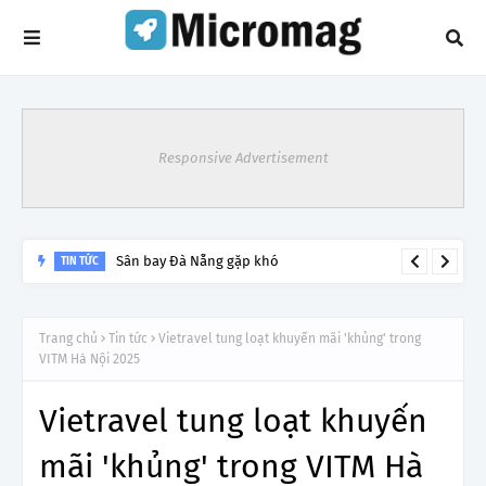
Responsive Advertisement
Sân bay Đà Nẵng gặp khó
TIN TỨC
Trang chủ
Tin tức
Vietravel tung loạt khuyến mãi 'khủng' trong
VITM Hà Nội 2025
Vietravel tung loạt khuyến
mãi 'khủng' trong VITM Hà