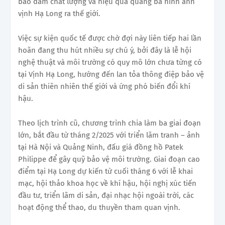
bảo đảm chất lượng và hiệu quả quảng bá hình ảnh
vịnh Hạ Long ra thế giới.
Việc sự kiện quốc tế được chờ đợi này liên tiếp hai lần
hoãn đang thu hút nhiều sự chú ý, bởi đây là lễ hội
nghệ thuật và môi trường có quy mô lớn chưa từng có
tại Vịnh Hạ Long, hướng đến lan tỏa thông điệp bảo vệ
di sản thiên nhiên thế giới và ứng phó biến đổi khí
hậu.
Theo lịch trình cũ, chương trình chia làm ba giai đoạn
lớn, bắt đầu từ tháng 2/2025 với triển lãm tranh – ảnh
tại Hà Nội và Quảng Ninh, đấu giá đồng hồ Patek
Philippe để gây quỹ bảo vệ môi trường. Giai đoạn cao
điểm tại Hạ Long dự kiến từ cuối tháng 6 với lễ khai
mạc, hội thảo khoa học về khí hậu, hội nghị xúc tiến
đầu tư, triển lãm di sản, đại nhạc hội ngoài trời, các
hoạt động thể thao, du thuyền tham quan vịnh.