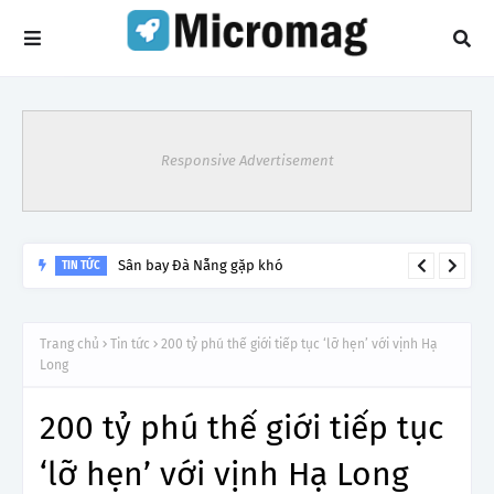
Responsive Advertisement
Sân bay Đà Nẵng gặp khó
TIN TỨC
Trang chủ
Tin tức
200 tỷ phú thế giới tiếp tục ‘lỡ hẹn’ với vịnh Hạ
Long
200 tỷ phú thế giới tiếp tục
‘lỡ hẹn’ với vịnh Hạ Long