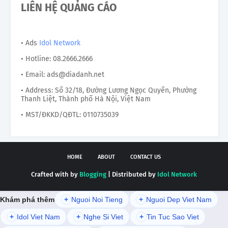
LIÊN HỆ QUẢNG CÁO
• Ads
Idol Network
• Hotline: 08.2666.2666
• Email: ads@diadanh.net
• Address: Số 32/18, Đường Lương Ngọc Quyến, Phường
Thanh Liệt, Thành phố Hà Nội, Việt Nam
• MST/ĐKKD/QĐTL: 0110735039
HOME
ABOUT
CONTACT US
Crafted with by
Blogging
| Distributed by
Idol Network
Khám phá thêm
+
Nguoi Noi Tieng
+
Nguoi Dep Viet Nam
+
Idol Viet Nam
+
Nghe Si Viet
+
Tin Tuc Sao Viet