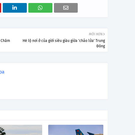
MỚI HƠN
a Chăm
Hé lộ nơi ở của giới siêu giàu giữa 'chảo lửa' Trung
Đông
oa