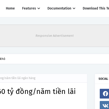
Home
Features
Documentation
Download This T
Responsive Advertisement
 khó
đồng/năm tiền lãi ngân hàng
SOCIAL
60 tỷ đồng/năm tiền lãi