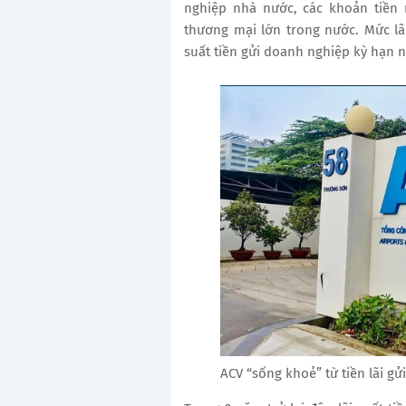
nghiệp nhà nước, các khoản tiền 
thương mại lớn trong nước. Mức l
suất tiền gửi doanh nghiệp kỳ hạn n
ACV “sống khoẻ” từ tiền lãi gử