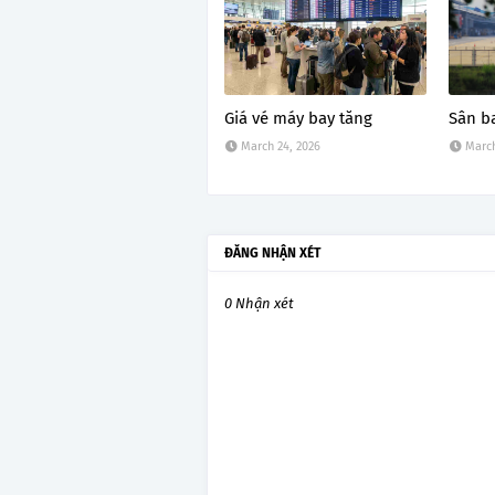
Giá vé máy bay tăng
Sân b
March 24, 2026
March
ĐĂNG NHẬN XÉT
0 Nhận xét