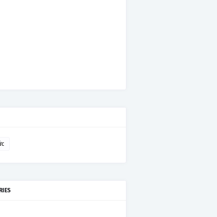
ức
RIES