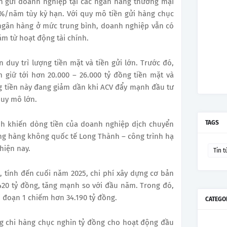
iền gửi doanh nghiệp tại các ngân hàng thương mại
/năm tùy kỳ hạn. Với quy mô tiền gửi hàng chục
t ngân hàng ở mức trung bình, doanh nghiệp vẫn có
m từ hoạt động tài chính.
duy trì lượng tiền mặt và tiền gửi lớn. Trước đó,
giữ tới hơn 20.000 – 26.000 tỷ đồng tiền mặt và
ng tiền này đang giảm dần khi ACV đẩy mạnh đầu tư
quy mô lớn.
TAGS
h khiến dòng tiền của doanh nghiệp dịch chuyển
ảng hàng không quốc tế Long Thành – công trình hạ
hiện nay.
Tin t
, tính đến cuối năm 2025, chi phí xây dựng cơ bản
420 tỷ đồng, tăng mạnh so với đầu năm. Trong đó,
 đoạn 1 chiếm hơn 34.190 tỷ đồng.
CATEGO
g chi hàng chục nghìn tỷ đồng cho hoạt động đầu