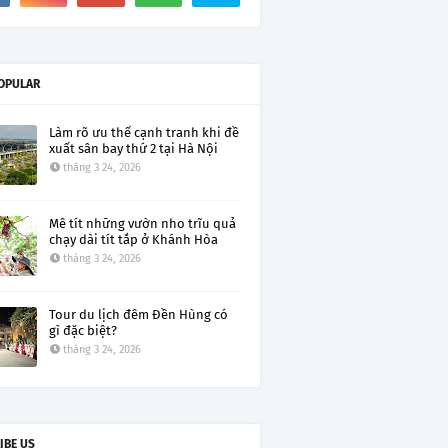
OPULAR
Làm rõ ưu thế cạnh tranh khi đề
xuất sân bay thứ 2 tại Hà Nội
tháng 3 24, 2026
Mê tít những vườn nho trĩu quả
chạy dài tít tắp ở Khánh Hòa
tháng 3 24, 2026
Tour du lịch đêm Đền Hùng có
gì đặc biệt?
tháng 3 24, 2026
IBE US