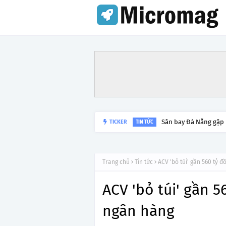
Sân bay Đà Nẵng gặp
TICKER
TIN TỨC
Trang chủ
Tin tức
ACV 'bỏ túi' gần 560 tỷ 
ACV 'bỏ túi' gần 5
ngân hàng