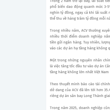
Trong 2 năm trở lại đây, lãi suất t
phổ biến dao động quanh mức 3-5%
nghìn tỷ đồng, ngay cả khi lãi suấ
thể thu về hàng trăm tỷ đồng mỗi nă
Trong nhiều năm, ACV thường xuyên 
nhiều thời điểm doanh nghiệp nắm 
tiền gửi ngân hàng. Tuy nhiên, lượ
vào các dự án hạ tầng hàng không 
Một trong những nguyên nhân chín
là việc tăng tốc đầu tư vào dự án C
tầng hàng không lớn nhất Việt Nam 
Theo thuyết minh báo cáo tài chính
dở dang của ACV đã lên tới hơn 35.
riêng dự án sân bay Long Thành giai
Trong năm 2025, doanh nghiệp cũn