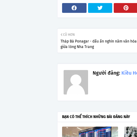
CŨ HƠN
Tháp Bà Ponagar - dấu ấn nghìn năm văn hó
giữa lòng Nha Trang
Người đăng:
Kiều H
BẠN CÓ THỂ THÍCH NHỮNG BÀI ĐĂNG NÀY