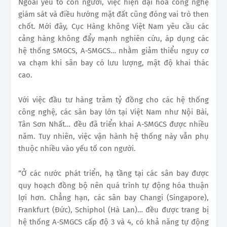
Ngoài yếu tố con người, việc hiện đại hóa công nghệ
giám sát và điều hướng mặt đất cũng đóng vai trò then
chốt. Mới đây, Cục Hàng không Việt Nam yêu cầu các
cảng hàng không đẩy mạnh nghiên cứu, áp dụng các
hệ thống SMGCS, A-SMGCS… nhằm giảm thiểu nguy cơ
va chạm khi sân bay có lưu lượng, mật độ khai thác
cao.
Với việc đầu tư hàng trăm tỷ đồng cho các hệ thống
công nghệ, các sân bay lớn tại Việt Nam như Nội Bài,
Tân Sơn Nhất… đều đã triển khai A-SMGCS được nhiều
năm. Tuy nhiên, việc vận hành hệ thống này vẫn phụ
thuộc nhiều vào yếu tố con người.
“Ở các nước phát triển, hạ tầng tại các sân bay được
quy hoạch đồng bộ nên quá trình tự động hóa thuận
lợi hơn. Chẳng hạn, các sân bay Changi (Singapore),
Frankfurt (Đức), Schiphol (Hà Lan)… đều được trang bị
hệ thống A-SMGCS cấp độ 3 và 4, có khả năng tự động