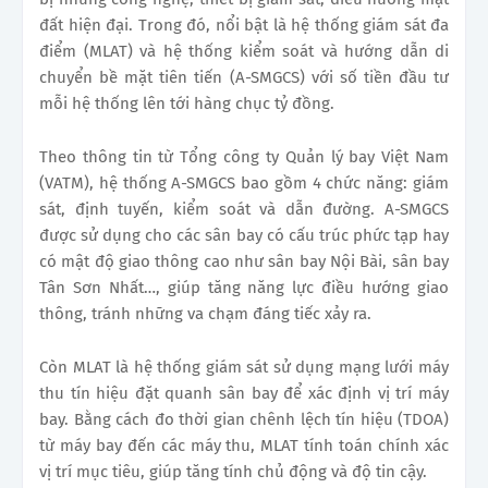
đất hiện đại. Trong đó, nổi bật là hệ thống giám sát đa
điểm (MLAT) và hệ thống kiểm soát và hướng dẫn di
chuyển bề mặt tiên tiến (A-SMGCS) với số tiền đầu tư
mỗi hệ thống lên tới hàng chục tỷ đồng.
Theo thông tin từ Tổng công ty Quản lý bay Việt Nam
(VATM), hệ thống A-SMGCS bao gồm 4 chức năng: giám
sát, định tuyến, kiểm soát và dẫn đường. A-SMGCS
được sử dụng cho các sân bay có cấu trúc phức tạp hay
có mật độ giao thông cao như sân bay Nội Bài, sân bay
Tân Sơn Nhất…, giúp tăng năng lực điều hướng giao
thông, tránh những va chạm đáng tiếc xảy ra.
Còn MLAT là hệ thống giám sát sử dụng mạng lưới máy
thu tín hiệu đặt quanh sân bay để xác định vị trí máy
bay. Bằng cách đo thời gian chênh lệch tín hiệu (TDOA)
từ máy bay đến các máy thu, MLAT tính toán chính xác
vị trí mục tiêu, giúp tăng tính chủ động và độ tin cậy.