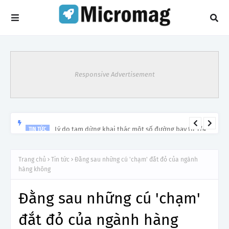
Responsive Advertisement
Lý do tạm dừng khai thác một số đường bay từ 1/4
TIN TỨC
Trang chủ
Tin tức
Đằng sau những cú 'chạm' đắt đỏ của ngành
hàng không
Đằng sau những cú 'chạm'
đắt đỏ của ngành hàng