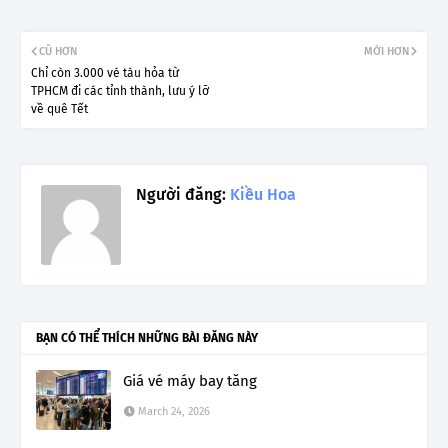
CŨ HƠN
MỚI HƠN
Chỉ còn 3.000 vé tàu hỏa từ
TPHCM đi các tỉnh thành, lưu ý lỡ
về quê Tết
Người đăng:
Kiều Hoa
BẠN CÓ THỂ THÍCH NHỮNG BÀI ĐĂNG NÀY
Giá vé máy bay tăng
March 24, 2026