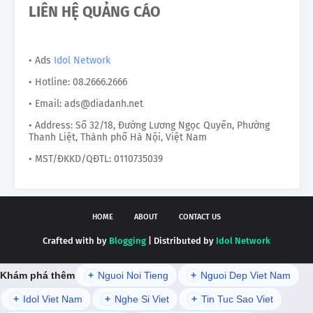
LIÊN HỆ QUẢNG CÁO
• Ads
Idol Network
• Hotline: 08.2666.2666
• Email: ads@diadanh.net
• Address: Số 32/18, Đường Lương Ngọc Quyến, Phường
Thanh Liệt, Thành phố Hà Nội, Việt Nam
• MST/ĐKKD/QĐTL: 0110735039
HOME
ABOUT
CONTACT US
Crafted with by
Blogging
| Distributed by
Idol Network
Khám phá thêm
+
Nguoi Noi Tieng
+
Nguoi Dep Viet Nam
+
Idol Viet Nam
+
Nghe Si Viet
+
Tin Tuc Sao Viet