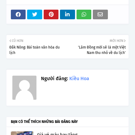
CŨ HƠN
MỚI HƠN
Đắk Nông: Bài toán văn hóa du
'Lâm Đồng mới sẽ là một Việt
lịch
Nam thu nhỏ về du lịch'
Người đăng:
Kiều Hoa
BẠN CÓ THỂ THÍCH NHỮNG BÀI ĐĂNG NÀY
Giá vé máy bay tăng