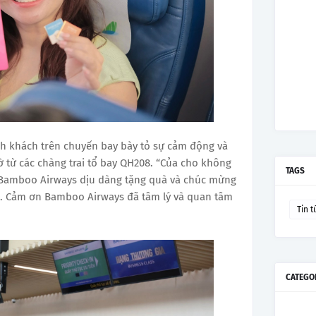
nh khách trên chuyến bay bày tỏ sự cảm động và
 từ các chàng trai tổ bay QH208. “Của cho không
TAGS
i Bamboo Airways dịu dàng tặng quà và chúc mừng
g. Cảm ơn Bamboo Airways đã tâm lý và quan tâm
Tin t
CATEGO