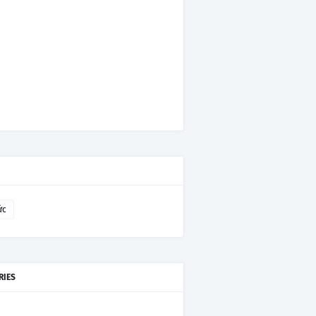
ức
RIES