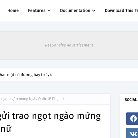
Home
Features
Documentation
Download This T
Responsive Advertisement
thác một số đường bay từ 1/4
o ngọt ngào mừng Ngày Quốc tế Phụ nữ
SOCIAL
ửi trao ngọt ngào mừng
 nữ