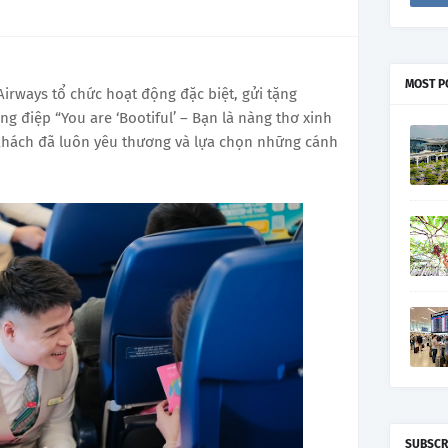
MOST P
rways tổ chức hoạt động đặc biệt, gửi tặng
 điệp “You are ‘Bootiful’ – Bạn là nàng thơ xinh
hách đã luôn yêu thương và lựa chọn những cánh
SUBSCR