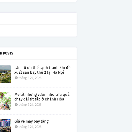
R POSTS
Làm rõ ưu thế cạnh tranh khi đề
xuất sân bay thứ 2 tại Hà Nội
tháng 3 24, 2026
Mê tít những vườn nho trĩu quả
chạy dài tít tắp ở Khánh Hòa
tháng 3 24, 2026
Giá vé máy bay tăng
tháng 3 24, 2026