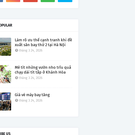
OPULAR
Làm rõ ưu thế cạnh tranh khi đề
xuất sân bay thứ 2 tại Hà Nội
tháng 3 24, 2026
Mê tít những vườn nho trĩu quả
chạy dài tít tắp ở Khánh Hòa
tháng 3 24, 2026
Giá vé máy bay tăng
tháng 3 24, 2026
IBE US