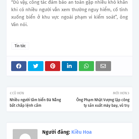
“Dù vậy, công tác đảm bảo an toàn gặp nhiều khó khăn
khi có nhiều người vẫn xem thường nguy hiểm, cố tình
xuống biển ở khu vực ngoài phạm vi kiểm soát”, ông
Vân nói.
Tin tức
CŨ HƠN
MỚI HƠN
Nhiều người tắm biển Đà Nẵng
Ông Phạm Nhật Vượng lập công
bất chấp lệnh cấm
ty sản xuất máy bay, vũ trụ
Người đăng:
Kiều Hoa