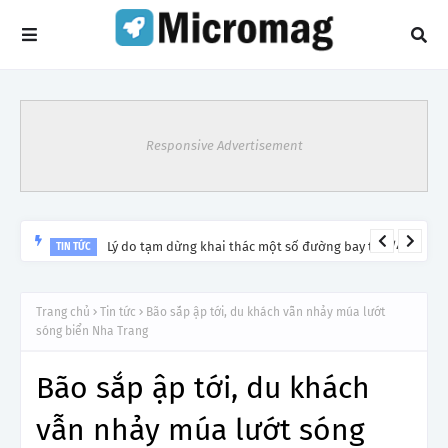
Responsive Advertisement
Lý do tạm dừng khai thác một số đường bay từ 1/4
TIN TỨC
Trang chủ
Tin tức
Bão sắp ập tới, du khách vẫn nhảy múa lướt
sóng biển Nha Trang
Bão sắp ập tới, du khách
vẫn nhảy múa lướt sóng