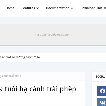
Home
Features
Documentation
Download This T
Responsive Advertisement
thác một số đường bay từ 1/4
hạ cánh trái phép
SOCIAL
9 tuổi hạ cánh trái phép