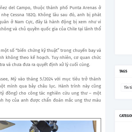
báñez del Campo, thuộc thành phố Punta Arenas ở
 nhẹ Cessna 182Q. Không lâu sau đó, anh bị phát
 quân ở Nam Cực, đây là hành động bị xem như vi
ông và chủ quyền quốc gia của Chile tại lãnh thổ
 một số “biến chứng kỹ thuật” trong chuyến bay và
nh không theo kế hoạch. Tuy nhiên, cơ quan chức
ra và chưa đưa ra quyết định xử lý cuối cùng.
TAGS
see, Mỹ vào tháng 5/2024 với mục tiêu trở thành
 một mình qua bảy châu lục. Hành trình này cũng
Tin t
 tỷ đồng) cho công tác nghiên cứu ung thư – một
 anh họ của anh được chẩn đoán mắc ung thư máu
CATEGO