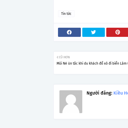
Tin tức
CŨ HƠN
Mũi Né ùn tắc khi du khách đổ xô đi biển Lâm
Người đăng:
Kiều H