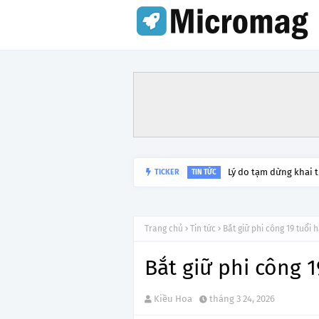
Lý do tạm dừng khai 
TICKER
TIN TỨC
Trang chủ
Tin tức
Bắt giữ phi công 19 tuổi 
Bắt giữ phi công 1
Kiều Hoa
tháng 3 24, 2026