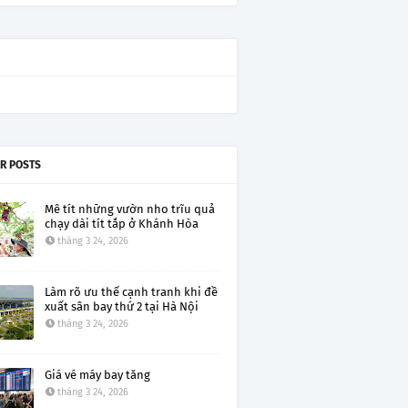
R POSTS
Mê tít những vườn nho trĩu quả
chạy dài tít tắp ở Khánh Hòa
tháng 3 24, 2026
Làm rõ ưu thế cạnh tranh khi đề
xuất sân bay thứ 2 tại Hà Nội
tháng 3 24, 2026
Giá vé máy bay tăng
tháng 3 24, 2026