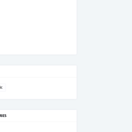
ức
RIES