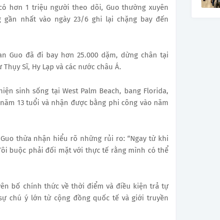
có hơn 1 triệu người theo dõi, Guo thường xuyên
g gần nhất vào ngày 23/6 ghi lại chặng bay đến
han Guo đã đi bay hơn 25.000 dặm, dừng chân tại
 Thụy Sĩ, Hy Lạp và các nước châu Á.
hiện sinh sống tại West Palm Beach, bang Florida,
ừ năm 13 tuổi và nhận được bằng phi công vào năm
 Guo thừa nhận hiểu rõ những rủi ro: “Ngay từ khi
Tôi buộc phải đối mặt với thực tế rằng mình có thể
ên bố chính thức về thời điểm và điều kiện trả tự
sự chú ý lớn từ cộng đồng quốc tế và giới truyền