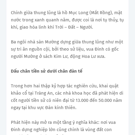
Chính giữa thung lũng là hồ Mục Long (Mắt Rồng), mặt
nước trong xanh quanh năm, được coi là nơi tụ thủy, tụ
khí, giao hòa linh khí Trời – Đất – Người.
Ba ngôi nhà sàn Mường dựng giữa thung lũng như một
sự tri ân nguồn cội, bởi theo sử liệu, vua Đinh có gốc
người Mường ở sách Kim Lư, động Hoa Lư xưa.
Dấu chân tiền sử dưới chân đàn tế
Trong hơn hai thập kỷ hợp tác nghiên cứu, khai quật
khảo cổ tại Tràng An, các nhà khoa học đã phát hiện di
cốt người tiền sử có niên đại từ 13.000 đến 50.000 năm
ngay tại khu vực Đàn kính thiên.
Phát hiện này mở ra một tầng ý nghĩa khác: nơi vua
Đinh dựng nghiệp lớn cũng chính là vùng đất con