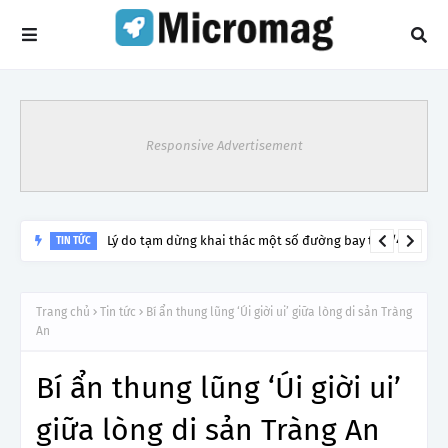
Responsive Advertisement
Lý do tạm dừng khai thác một số đường bay từ 1/4
TIN TỨC
Trang chủ
Tin tức
Bí ẩn thung lũng ‘Úi giời ui’ giữa lòng di sản Tràng
An
Bí ẩn thung lũng ‘Úi giời ui’
giữa lòng di sản Tràng An