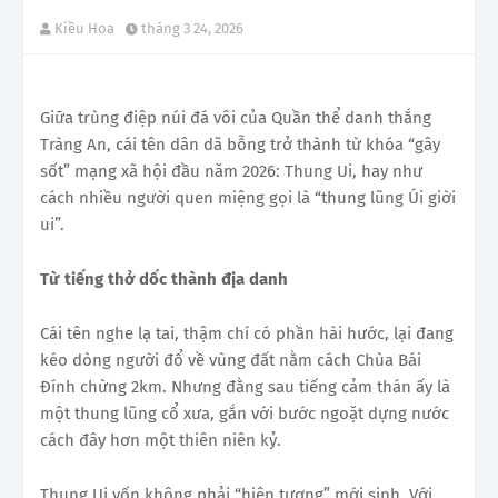
Kiều Hoa
tháng 3 24, 2026
Giữa trùng điệp núi đá vôi của Quần thể danh thắng
Tràng An, cái tên dân dã bỗng trở thành từ khóa “gây
sốt” mạng xã hội đầu năm 2026: Thung Ui, hay như
cách nhiều người quen miệng gọi là “thung lũng Úi giời
ui”.
Từ tiếng thở dốc thành địa danh
Cái tên nghe lạ tai, thậm chí có phần hài hước, lại đang
kéo dòng người đổ về vùng đất nằm cách Chùa Bái
Đính chừng 2km. Nhưng đằng sau tiếng cảm thán ấy là
một thung lũng cổ xưa, gắn với bước ngoặt dựng nước
cách đây hơn một thiên niên kỷ.
Thung Ui vốn không phải “hiện tượng” mới sinh. Với