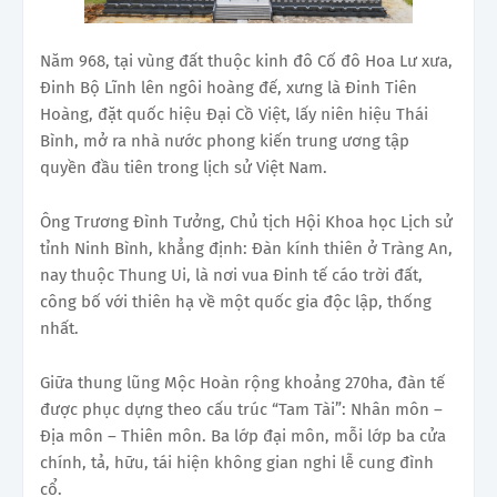
Năm 968, tại vùng đất thuộc kinh đô Cố đô Hoa Lư xưa,
Đinh Bộ Lĩnh lên ngôi hoàng đế, xưng là Đinh Tiên
Hoàng, đặt quốc hiệu Đại Cồ Việt, lấy niên hiệu Thái
Bình, mở ra nhà nước phong kiến trung ương tập
quyền đầu tiên trong lịch sử Việt Nam.
Ông Trương Đình Tưởng, Chủ tịch Hội Khoa học Lịch sử
tỉnh Ninh Bình, khẳng định: Đàn kính thiên ở Tràng An,
nay thuộc Thung Ui, là nơi vua Đinh tế cáo trời đất,
công bố với thiên hạ về một quốc gia độc lập, thống
nhất.
Giữa thung lũng Mộc Hoàn rộng khoảng 270ha, đàn tế
được phục dựng theo cấu trúc “Tam Tài”: Nhân môn –
Địa môn – Thiên môn. Ba lớp đại môn, mỗi lớp ba cửa
chính, tả, hữu, tái hiện không gian nghi lễ cung đình
cổ.