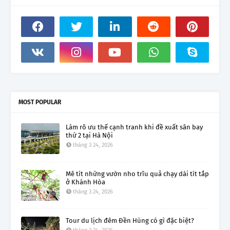
MOST POPULAR
Làm rõ ưu thế cạnh tranh khi đề xuất sân bay
thứ 2 tại Hà Nội
tháng 3 24, 2026
Mê tít những vườn nho trĩu quả chạy dài tít tắp
ở Khánh Hòa
tháng 3 24, 2026
Tour du lịch đêm Đền Hùng có gì đặc biệt?