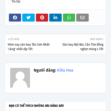
Tin tức
CŨ HƠN
MỚI HƠN
Hôm nay sân bay Tân Sơn Nhất
Sân bay Nội Bài, Cần Thơ đông
'căng' nhất dịp Tết
nghẹt mùng 4 Tết
Người đăng:
Kiều Hoa
BẠN CÓ THỂ THÍCH NHỮNG BÀI ĐĂNG NÀY