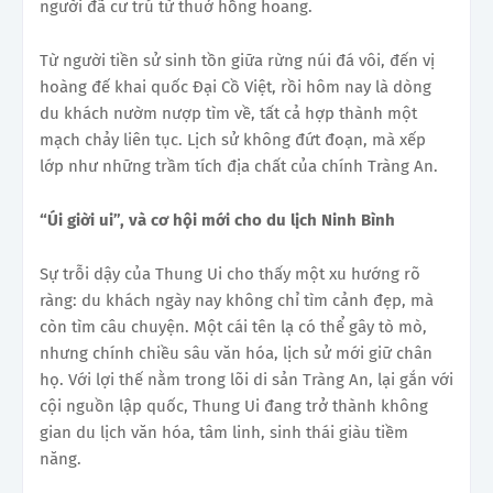
người đã cư trú từ thuở hồng hoang.
Từ người tiền sử sinh tồn giữa rừng núi đá vôi, đến vị
hoàng đế khai quốc Đại Cồ Việt, rồi hôm nay là dòng
du khách nườm nượp tìm về, tất cả hợp thành một
mạch chảy liên tục. Lịch sử không đứt đoạn, mà xếp
lớp như những trầm tích địa chất của chính Tràng An.
“Úi giời ui”, và cơ hội mới cho du lịch Ninh Bình
Sự trỗi dậy của Thung Ui cho thấy một xu hướng rõ
ràng: du khách ngày nay không chỉ tìm cảnh đẹp, mà
còn tìm câu chuyện. Một cái tên lạ có thể gây tò mò,
nhưng chính chiều sâu văn hóa, lịch sử mới giữ chân
họ. Với lợi thế nằm trong lõi di sản Tràng An, lại gắn với
cội nguồn lập quốc, Thung Ui đang trở thành không
gian du lịch văn hóa, tâm linh, sinh thái giàu tiềm
năng.