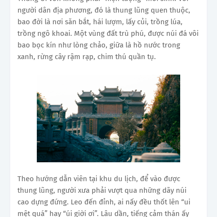
người dân địa phương, đó là thung lũng quen thuộc,
bao đời là nơi săn bắt, hái lượm, lấy củi, trồng lúa,
trồng ngô khoai. Một vùng đất trù phú, được núi đá vôi
bao bọc kín như lòng chảo, giữa là hồ nước trong
xanh, rừng cây rậm rạp, chim thú quần tụ.
Theo hướng dẫn viên tại khu du lịch, để vào được
thung lũng, người xưa phải vượt qua những dãy núi
cao dựng đứng. Leo đến đỉnh, ai nấy đều thốt lên “ui
mệt quá” hay “úi giời ơi”. Lâu dần, tiếng cảm thán ấy