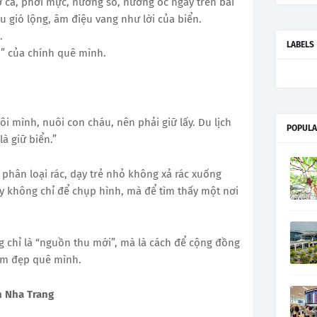
ỡ cá, phơi mực, nướng sò, nướng ốc ngay trên bãi
ều gió lộng, âm điệu vang như lời của biển.
.
LABELS
h” của chính quê mình.
ôi mình, nuôi con cháu, nên phải giữ lấy. Du lịch
POPULA
à giữ biển.”
 phân loại rác, dạy trẻ nhỏ không xả rác xuống
y không chỉ để chụp hình, mà để tìm thấy một nơi
 chỉ là “nguồn thu mới”, mà là cách để cộng đồng
làm đẹp quê mình.
h Nha Trang