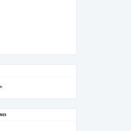
ức
RIES