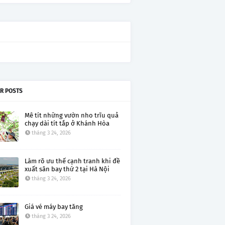
R POSTS
Mê tít những vườn nho trĩu quả
chạy dài tít tắp ở Khánh Hòa
tháng 3 24, 2026
Làm rõ ưu thế cạnh tranh khi đề
xuất sân bay thứ 2 tại Hà Nội
tháng 3 24, 2026
Giá vé máy bay tăng
tháng 3 24, 2026