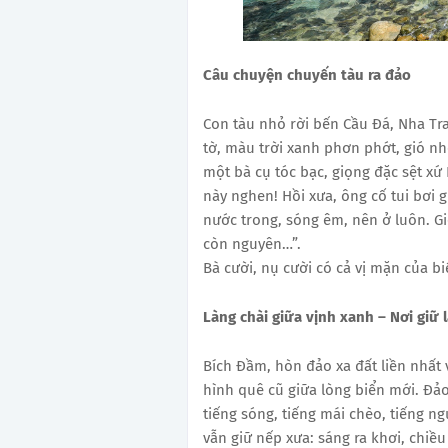
Câu chuyện chuyến tàu ra đảo
Con tàu nhỏ rời bến Cầu Đá, Nha Tra
tờ, màu trời xanh phơn phớt, gió nh
một bà cụ tóc bạc, giọng đặc sệt xứ 
này nghen! Hồi xưa, ông cố tui bơi g
nước trong, sóng êm, nên ở luôn. G
còn nguyên…”.
Bà cười, nụ cười có cả vị mặn của bi
Làng chài giữa vịnh xanh – Nơi giữ l
Bích Đầm, hòn đảo xa đất liền nhất 
hình quê cũ giữa lòng biển mới. Đả
tiếng sóng, tiếng mái chèo, tiếng n
vẫn giữ nếp xưa: sáng ra khơi, chiều