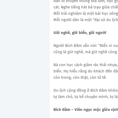
dân đi thuyền thúng thả lưới, học g
cát. Nghe tiếng hát bả trạo giữa chi
Mỗi trải nghiệm là một bài học sống
Mỗi người dân là một “đại sứ du lịc
Giữ nghề, giữ biển, giữ người
Người Bích Đầm vẫn nói: “Biển ni nu
cũng là giữ nghề, mà giữ nghề cũng l
Bà con học cách giảm rác thải nhựa,
biển. Họ hiểu rằng du khách đến đâ
còn trong, còn thật, còn tử tế.
Du lịch cộng đồng ở Bích Đầm không
tự làm chủ, tự kể chuyện mình, tự 
Bích Đầm – Viên ngọc mộc giữa vịn