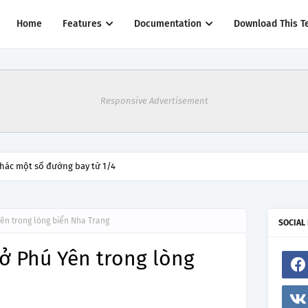
Home
Features
Documentation
Download This T
Responsive Advertisement
thác một số đường bay từ 1/4
Yên trong lòng biển Nha Trang
SOCIAL
ở Phú Yên trong lòng