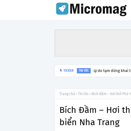
Lý do tạm dừng khai 
TICKER
TIN TỨC
Trang chủ
Tin tức
Bích Đầm – Hơi thở Phú 
Bích Đầm – Hơi th
biển Nha Trang