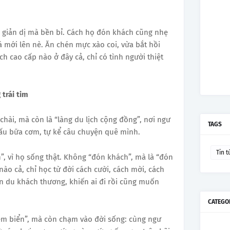
 giản dị mà bền bỉ. Cách họ đón khách cũng nhẹ
á mới lên nè. Ăn chén mực xào coi, vừa bắt hồi
h cao cấp nào ở đây cả, chỉ có tình người thiệt
trái tim
chài, mà còn là “làng du lịch cộng đồng”, nơi ngư
TAGS
nấu bữa cơm, tự kể câu chuyện quê mình.
Tin t
”, vì họ sống thật. Không “đón khách”, mà là “đón
ào cả, chỉ học từ đời cách cười, cách mời, cách
ến du khách thương, khiến ai đi rồi cũng muốn
CATEGO
em biển”, mà còn chạm vào đời sống: cùng ngư