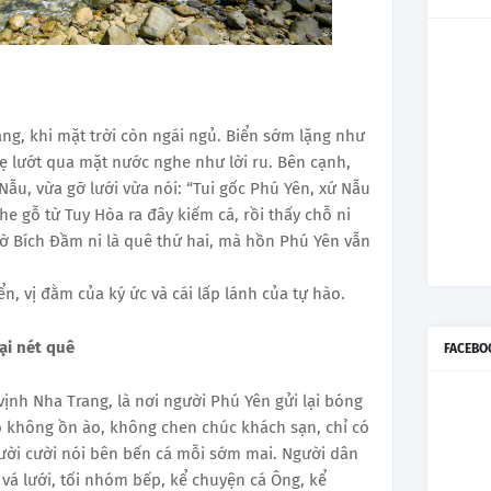
ng, khi mặt trời còn ngái ngủ. Biển sớm lặng như
ẹ lướt qua mặt nước nghe như lời ru. Bên cạnh,
Nẫu, vừa gỡ lưới vừa nói: “Tui gốc Phú Yên, xứ Nẫu
he gỗ từ Tuy Hòa ra đây kiếm cá, rồi thấy chỗ ni
iờ Bích Đầm ni là quê thứ hai, mà hồn Phú Yên vẫn
ển, vị đằm của ký ức và cái lấp lánh của tự hào.
ại nét quê
FACEBO
vịnh Nha Trang, là nơi người Phú Yên gửi lại bóng
o không ồn ào, không chen chúc khách sạn, chỉ có
gười cười nói bên bến cá mỗi sớm mai. Người dân
 vá lưới, tối nhóm bếp, kể chuyện cá Ông, kể