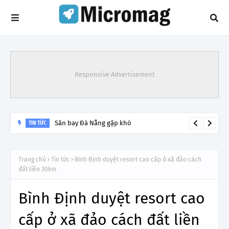
Responsive Advertisement
Sân bay Đà Nẵng gặp khó
TIN TỨC
Trang chủ
Tin tức
Bình Định duyệt resort cao cấp ở xã đảo cách
đất liền 30km
Bình Định duyệt resort cao
cấp ở xã đảo cách đất liền