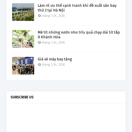
Làm rõ ưu thế cạnh tranh khi đề xuất sân bay
thứ 2 tại Hà Nội
tháng 3 24, 2026
Mê tít những vườn nho trĩu quả chạy dài tít tắp
ở Khánh Hòa
tháng 3 24, 2026
Giá vé máy bay tăng
tháng 3 24, 2026
SUBSCRIBE US