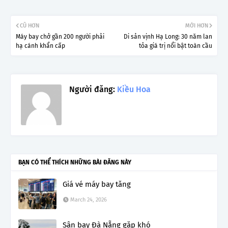
CŨ HƠN
MỚI HƠN
Máy bay chở gần 200 người phải
Di sản vịnh Hạ Long: 30 năm lan
hạ cánh khẩn cấp
tỏa giá trị nổi bật toàn cầu
Người đăng:
Kiều Hoa
BẠN CÓ THỂ THÍCH NHỮNG BÀI ĐĂNG NÀY
Giá vé máy bay tăng
March 24, 2026
Sân bay Đà Nẵng gặp khó