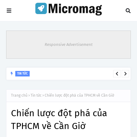
Responsive Advertisement
TIN TỨC
Hà Nội: Khẩn cấp gỡ khó cho xe du lịch trên 28 chỗ sau 'lệnh
cấm' vào nội đô
Trang chủ
Tin tức
Chiến lược đột phá của TPHCM về Cần Giờ
Chiến lược đột phá của
TPHCM về Cần Giờ