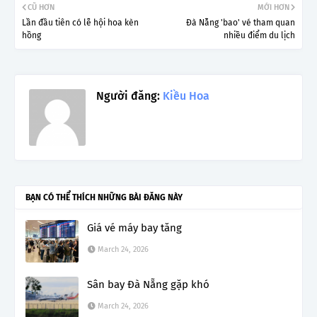
CŨ HƠN
MỚI HƠN
Lần đầu tiên có lễ hội hoa kèn
Đà Nẵng 'bao' vé tham quan
hồng
nhiều điểm du lịch
Người đăng:
Kiều Hoa
BẠN CÓ THỂ THÍCH NHỮNG BÀI ĐĂNG NÀY
Giá vé máy bay tăng
March 24, 2026
Sân bay Đà Nẵng gặp khó
March 24, 2026