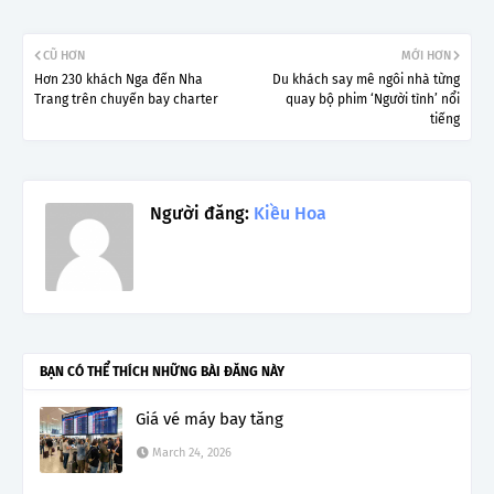
CŨ HƠN
MỚI HƠN
Hơn 230 khách Nga đến Nha
Du khách say mê ngôi nhà từng
Trang trên chuyến bay charter
quay bộ phim ‘Người tình’ nổi
tiếng
Người đăng:
Kiều Hoa
BẠN CÓ THỂ THÍCH NHỮNG BÀI ĐĂNG NÀY
Giá vé máy bay tăng
March 24, 2026