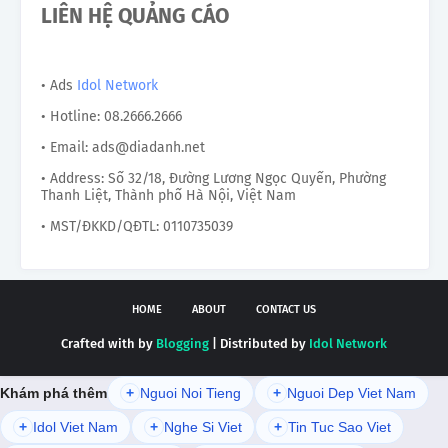
LIÊN HỆ QUẢNG CÁO
• Ads
Idol Network
• Hotline: 08.2666.2666
• Email: ads@diadanh.net
• Address: Số 32/18, Đường Lương Ngọc Quyến, Phường
Thanh Liệt, Thành phố Hà Nội, Việt Nam
• MST/ĐKKD/QĐTL: 0110735039
HOME
ABOUT
CONTACT US
Crafted with by
Blogging
| Distributed by
Idol Network
Khám phá thêm
+
Nguoi Noi Tieng
+
Nguoi Dep Viet Nam
+
Idol Viet Nam
+
Nghe Si Viet
+
Tin Tuc Sao Viet