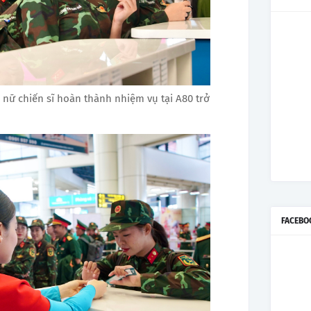
c nữ chiến sĩ hoàn thành nhiệm vụ tại A80 trở
FACEBO