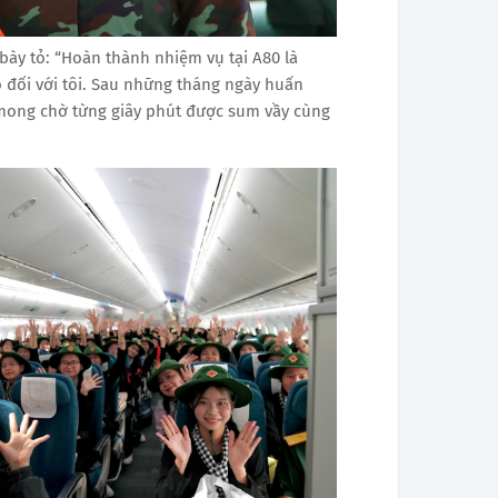
bày tỏ: “Hoàn thành nhiệm vụ tại A80 là
o đối với tôi. Sau những tháng ngày huấn
i mong chờ từng giây phút được sum vầy cùng