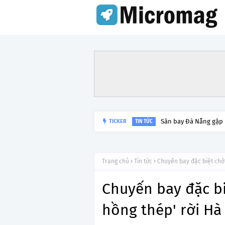
Sân bay Đà Nẵng gặp
TICKER
TIN TỨC
Trang chủ
Tin tức
Chuyến bay đặc biệt chở
Chuyến bay đặc b
hồng thép' rời Hà