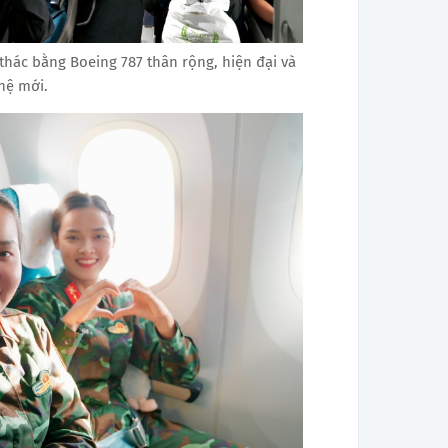
hác bằng Boeing 787 thân rộng, hiện đại và
 hệ mới.