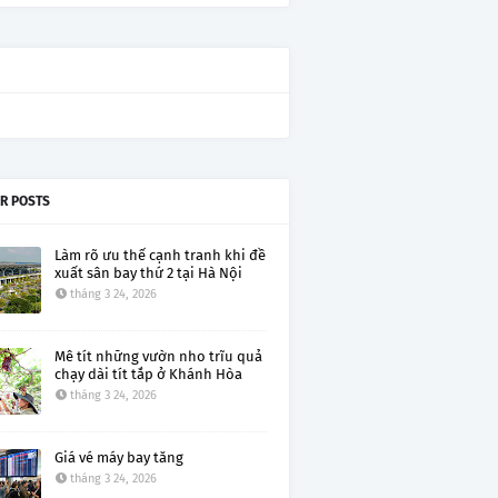
R POSTS
Làm rõ ưu thế cạnh tranh khi đề
xuất sân bay thứ 2 tại Hà Nội
tháng 3 24, 2026
Mê tít những vườn nho trĩu quả
chạy dài tít tắp ở Khánh Hòa
tháng 3 24, 2026
Giá vé máy bay tăng
tháng 3 24, 2026