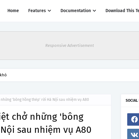
Home
Features
Documentation
Download This T
Responsive Advertisement
 khó
 những 'bông hồng thép' rời Hà Nội sau nhiệm vụ A80
SOCIAL
iệt chở những 'bông
 Nội sau nhiệm vụ A80