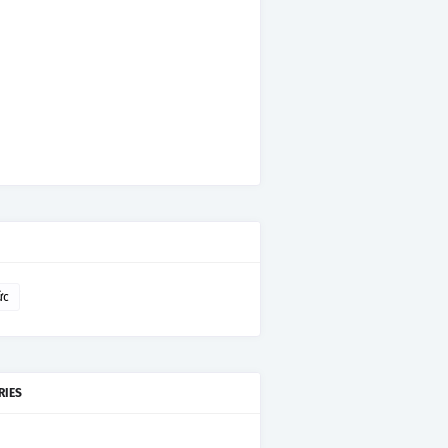
ức
RIES