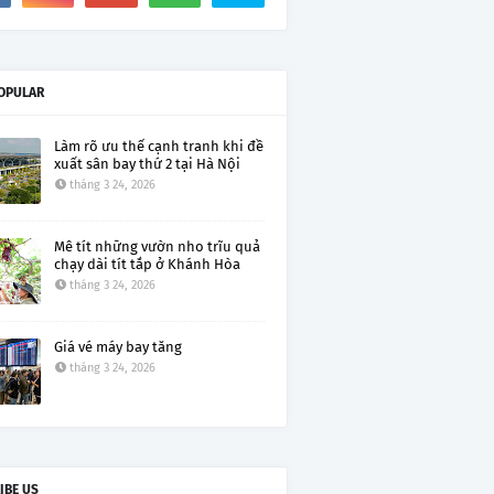
OPULAR
Làm rõ ưu thế cạnh tranh khi đề
xuất sân bay thứ 2 tại Hà Nội
tháng 3 24, 2026
Mê tít những vườn nho trĩu quả
chạy dài tít tắp ở Khánh Hòa
tháng 3 24, 2026
Giá vé máy bay tăng
tháng 3 24, 2026
IBE US