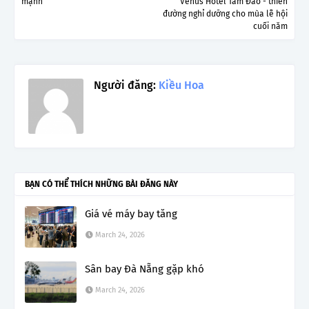
mạnh
Venus Hotel Tam Đảo - thiên
đường nghỉ dưỡng cho mùa lễ hội
cuối năm
Người đăng:
Kiều Hoa
BẠN CÓ THỂ THÍCH NHỮNG BÀI ĐĂNG NÀY
Giá vé máy bay tăng
March 24, 2026
Sân bay Đà Nẵng gặp khó
March 24, 2026