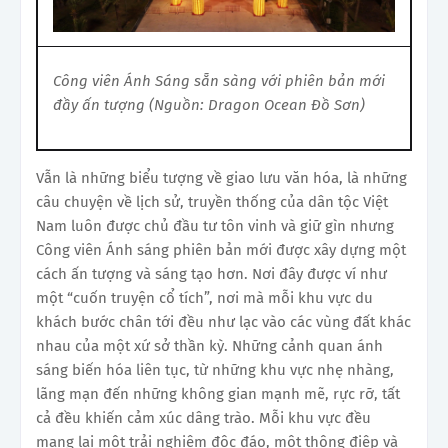
Công viên Ánh Sáng sẵn sàng với phiên bản mới
đầy ấn tượng (Nguồn: Dragon Ocean Đồ Sơn)
Vẫn là những biểu tượng về giao lưu văn hóa, là những
câu chuyện về lịch sử, truyền thống của dân tộc Việt
Nam luôn được chủ đầu tư tôn vinh và giữ gìn nhưng
Công viên Ánh sáng phiên bản mới được xây dựng một
cách ấn tượng và sáng tạo hơn. Nơi đây được ví như
một “cuốn truyện cổ tích”, nơi mà mỗi khu vực du
khách bước chân tới đều như lạc vào các vùng đất khác
nhau của một xứ sở thần kỳ. Những cảnh quan ánh
sáng biến hóa liên tục, từ những khu vực nhẹ nhàng,
lãng mạn đến những không gian mạnh mẽ, rực rỡ, tất
cả đều khiến cảm xúc dâng trào. Mỗi khu vực đều
mang lại một trải nghiệm độc đáo, một thông điệp và